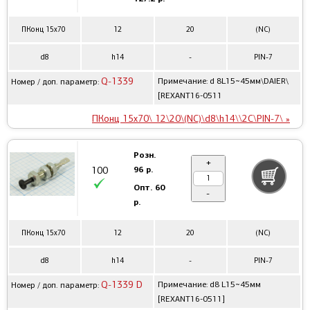
ПКонц 15x70
12
20
(NC)
d8
h14
-
PIN-7
Q-1339
Примечание: d 8L15~45мм\DAIER\
Номер / доп. параметр:
[REXANT16-0511
ПКонц 15x70\ 12\20\(NC)\d8\h14\\2C\PIN-7\ »
Розн.
+
96 р.
100
Опт.
60
-
р.
ПКонц 15x70
12
20
(NC)
d8
h14
-
PIN-7
Q-1339 D
Примечание: d8 L15~45мм
Номер / доп. параметр:
[REXANT16-0511]