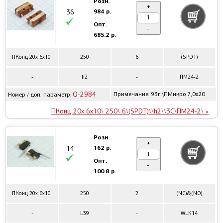
Розн.
+
984 р.
36
Опт.
-
685.2 р.
ПКонц 20x 6x10
250
6
(SPDT)
-
h2
-
ПМ24-2
Q-2984
Примечание: 93г.\ПМикро 7,0x20
Номер / доп. параметр:
ПКонц 20x 6x10\ 250\ 6\(SPDT)\\h2\\3C\ПМ24-2\ »
Розн.
+
162 р.
14
Опт.
-
100.8 р.
ПКонц 20x 6x10
250
2
(NC)&(NO)
-
L39
-
WLK14