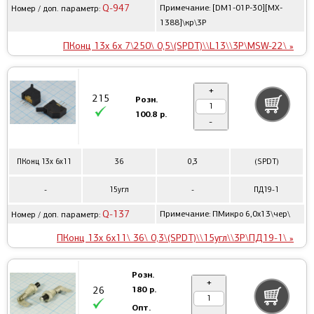
Q-947
Примечание: [DM1-01P-30][MX-
Номер / доп. параметр:
1388]\кр\3P
ПКонц 13x 6x 7\250\ 0,5\(SPDT)\\L13\\3P\MSW-22\ »
+
215
Розн.
100.8 р.
-
ПКонц 13x 6x11
36
0,3
(SPDT)
-
15угл
-
ПД19-1
Q-137
Примечание: ПМикро 6,0x13\чер\
Номер / доп. параметр:
ПКонц 13x 6x11\ 36\ 0,3\(SPDT)\\15угл\\3P\ПД19-1\ »
Розн.
+
180 р.
26
Опт.
-