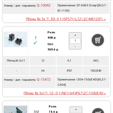
Q-10042
Примечание: SF-6063.0\чер\[KLS7-
Номер / доп. параметр:
ID-1136]
ПКонц 8x 3x 7\ 30\ 0,1\(SPST)\\L12\\2C\MX1201\ »
Розн.
+
408 р.
7
Опт.
-
369.6 р.
ПКонц 8x 5x11
12
0,1
(NC)
-
h4
IP67
150UE40
Q-15472
Примечание: \304-150UE40\[KLS7-
Номер / доп. параметр:
G304]
ПКонц 8x 5x11\ 12\ 0,1\(NC)\\h4\IP67\2C\150UE40 »
Розн.
+
74.4 р.
702