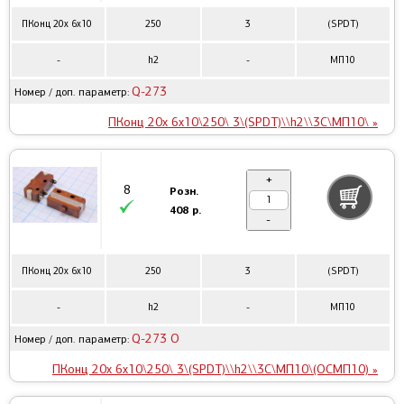
ПКонц 20x 6x10
250
3
(SPDT)
-
h2
-
МП10
Q-273
Номер / доп. параметр:
ПКонц 20x 6x10\250\ 3\(SPDT)\\h2\\3C\МП10\ »
+
8
Розн.
408 р.
-
ПКонц 20x 6x10
250
3
(SPDT)
-
h2
-
МП10
Q-273 O
Номер / доп. параметр:
ПКонц 20x 6x10\250\ 3\(SPDT)\\h2\\3C\МП10\(ОСМП10) »