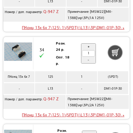
-
L13
-
DM1-01P-30
Q-947 Z
Примечание: [MSW22][MX-
Номер / доп. параметр:
1388]\кр\3P\(1A 125V)
ПКонц 13x 6x 7\125\ 1\(SPDT)\\L13\\3P\DM1-01P-30\ »
Розн.
+
24 р.
34
Опт.
18
-
р.
ПКонц 13x 6x 7
125
1
(SPDT)
-
L13
-
DM1-01P-30
Q-947 Z
Примечание: [MSW22][MX-
Номер / доп. параметр:
1388]\кр\3P\(2A 125V)
ПКонц 13x 6x 7\125\ 1\(SPDT)\\L13\\3P\DM1-01P-30\ »
Розн.