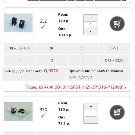
Розн.
+
120 р.
352
Опт.
-
100.8 р.
ПКонц 6x 4x 4
30
0,1
(SPST)
-
h2
-
DT3-P12[WB]
Q-9976
Примечание: SF-6065.0\ПМикро
Номер / доп. параметр:
3,7x6,3\бел\3C
ПКонц 6x 4x 4\ 30\ 0,1\(SPST)\\h2\\3P\DT3-P12[WB] »
Розн.
+
120 р.
370
Опт.
-
74.4 р.