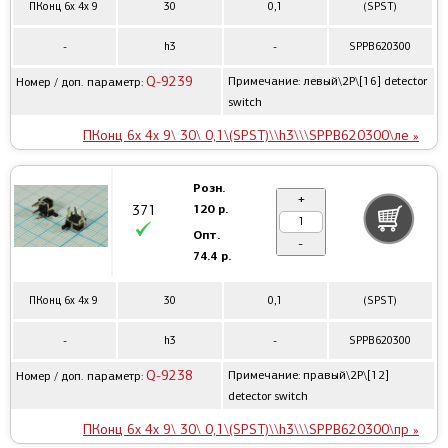
ПКонц 6x 4x 9
30
0,1
(SPST)
-
h3
-
SPPB620300
Q-9239
Примечание: левый\2P\[16] detector
Номер / доп. параметр:
switch
ПКонц 6x 4x 9\ 30\ 0,1\(SPST)\\h3\\\SPPB620300\ле »
Розн.
+
120 р.
371
Опт.
-
74.4 р.
ПКонц 6x 4x 9
30
0,1
(SPST)
-
h3
-
SPPB620300
Q-9238
Примечание: правый\2P\[12]
Номер / доп. параметр:
detector switch
ПКонц 6x 4x 9\ 30\ 0,1\(SPST)\\h3\\\SPPB620300\пр »