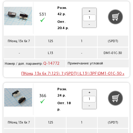
Розн.
+
42 р.
531
Опт.
-
20.4 р.
ПКонц 13x 6x 7
125
1
(SPDT)
-
L13
-
DM1-01C-30
Q-14772
Примечание: угловой
Номер / доп. параметр:
ПКонц 13x 6x 7\125\ 1\(SPDT)\\L13\\3PF\DM1-01C-30 »
Розн.
+
24 р.
366
Опт.
18
-
р.
ПКонц 13x 6x 7
125
1
(SPDT)