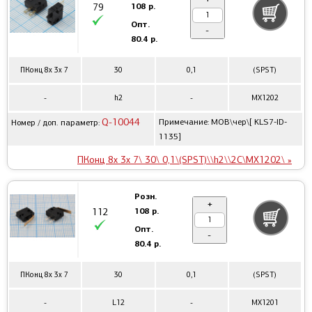
108 р.
79
Опт.
-
80.4 р.
ПКонц 8x 3x 7
30
0,1
(SPST)
-
h2
-
MX1202
Q-10044
Примечание: MOB\чер\[ KLS7-ID-
Номер / доп. параметр:
1135]
ПКонц 8x 3x 7\ 30\ 0,1\(SPST)\\h2\\2C\MX1202\ »
Розн.
+
108 р.
112
Опт.
-
80.4 р.
ПКонц 8x 3x 7
30
0,1
(SPST)
-
L12
-
MX1201