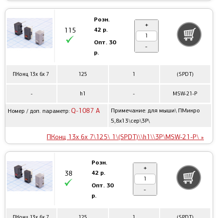
Розн.
+
42 р.
115
Опт.
30
-
р.
ПКонц 13x 6x 7
125
1
(SPDT)
-
h1
-
MSW-21-P
Q-1087 A
Примечание: для мыши\ ПМикро
Номер / доп. параметр:
5,8x13\сер\3P\
ПКонц 13x 6x 7\125\ 1\(SPDT)\\h1\\3P\MSW-21-P\ »
Розн.
+
42 р.
38
Опт.
30
-
р.
ПКонц 13x 6x 7
125
1
(SPDT)