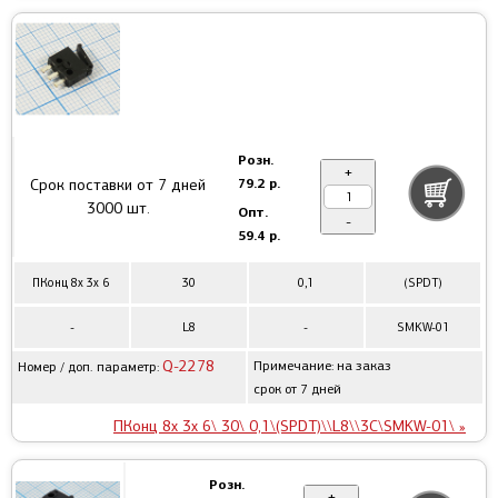
Розн.
+
79.2 р.
Срок поставки от 7 дней
3000 шт.
Опт.
-
59.4 р.
ПКонц 8x 3x 6
30
0,1
(SPDT)
-
L8
-
SMKW-01
Q-2278
Примечание: на заказ
Номер / доп. параметр:
срок от 7 дней
ПКонц 8x 3x 6\ 30\ 0,1\(SPDT)\\L8\\3C\SMKW-01\ »
Розн.
+