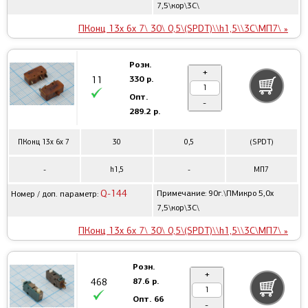
7,5\кор\3C\
ПКонц 13x 6x 7\ 30\ 0,5\(SPDT)\\h1,5\\3C\МП7\ »
Розн.
+
330 р.
11
Опт.
-
289.2 р.
ПКонц 13x 6x 7
30
0,5
(SPDT)
-
h1,5
-
МП7
Q-144
Примечание: 90г.\ПМикро 5,0x
Номер / доп. параметр:
7,5\кор\3C\
ПКонц 13x 6x 7\ 30\ 0,5\(SPDT)\\h1,5\\3C\МП7\ »
Розн.
+
87.6 р.
468
Опт.
66
-