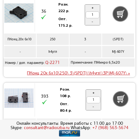
Розн.
+
222 р.
36
Опт.
-
175.2 р.
ПКонц 20x 6x10
250
3
(SPDT)
-
h4угл
-
MJ-607Y
Q-2271
Примечание: ПМикро 6,5x20
Номер / доп. параметр:
ПКонц 20x 6x10\250\ 3\(SPDT)\\h4угл\\3P\MJ-607Y\ »
Розн.
+
108 р.
393
Опт.
-
80.4 р.
Онлайн консультанты. Время работы с 11:00 до 17:00
ПКонц 20x 6x10
250
3
(SPDT)
Skype:
consultant@radioizba.ru
WhatsApp:
+7 (968) 563-5674
-
L17
-
MSW-12B