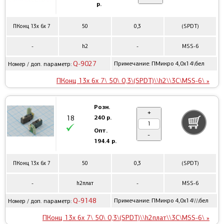
р.
ПКонц 13x 6x 7
50
0,3
(SPDT)
-
h2
-
MSS-6
Q-9027
Примечание: ПМикро 4,0x14\бел
Номер / доп. параметр:
ПКонц 13x 6x 7\ 50\ 0,3\(SPDT)\\h2\\3C\MSS-6\ »
Розн.
+
240 р.
18
Опт.
-
194.4 р.
ПКонц 13x 6x 7
50
0,3
(SPDT)
-
h2плат
-
MSS-6
Q-9148
Примечание: ПМикро 4,0x14\\\бел
Номер / доп. параметр:
ПКонц 13x 6x 7\ 50\ 0,3\(SPDT)\\h2плат\\3C\MSS-6\ »