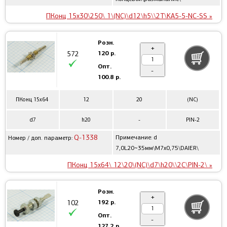
ПКонц 15x30\250\ 1\(NC)\d12\h5\\2T\KA5-5-NC-SS »
Розн.
+
120 р.
572
Опт.
-
100.8 р.
ПКонц 15x64
12
20
(NC)
d7
h20
-
PIN-2
Q-1338
Примечание: d
Номер / доп. параметр:
7,0L20~35мм\М7x0,75\DAIER\
ПКонц 15x64\ 12\20\(NC)\d7\h20\\2C\PIN-2\ »
Розн.
+
192 р.
102
Опт.
-
127.2 р.