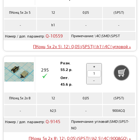
ПКонц 5x 2x 5
12
0,05
(SPST)
-
h1
-
-
Q-10559
Примечание: \4C\SMD\SPST
Номер / доп. параметр:
ПКонц 5x 2x 5\ 12\ 0,05\(SPST)\\h1\\4C\\угловой »
Розн.
+
55.2 р.
295
Опт.
-
45.6 р.
ПКонц 5x 2x 8
12
0,05
(SPST)
-
h2,5
-
900AGQ
Q-9145
Примечание: угловой\SMD\SPST-
Номер / доп. параметр:
NO
ПКонц 5x 2x 8\ 12\ 0,05\(SPST)\\h2,5\\4C\900AGQ\ »