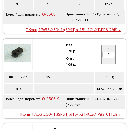
d15
h10
-
PBS-29B
Q-9308
Примечание: h10\2T\замыкание\[L-
Номер / доп. параметр:
KLS7-PBS-011
ПКонц 17x33\250\ 1\(SPST)\d15\h10\\2T\PBS-29B\ »
Розн.
+
120 р.
Опт.
-
108 р.
ПКонц 17x33
250
1
(SPST)
d15
-
-
KLS7-PBS-011DB
Q-9308 K
Примечание: h10\2T\замыкание\
Номер / доп. параметр:
[PBS-29B]
ПКонц 17x33\250\ 1\(SPST)\d15\\\2T\KLS7-PBS-011DB »