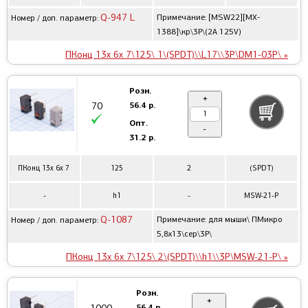
Q-947 L
Примечание: [MSW22][MX-
Номер / доп. параметр:
1388]\кр\3P\(2A 125V)
ПКонц 13x 6x 7\125\ 1\(SPDT)\\L17\\3P\DM1-03P\ »
Розн.
+
56.4 р.
70
Опт.
-
31.2 р.
ПКонц 13x 6x 7
125
2
(SPDT)
-
h1
-
MSW-21-P
Q-1087
Примечание: для мыши\ ПМикро
Номер / доп. параметр:
5,8x13\сер\3P\
ПКонц 13x 6x 7\125\ 2\(SPDT)\\h1\\3P\MSW-21-P\ »
Розн.
+
56.4 р.