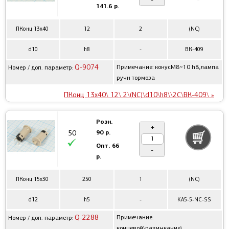
141.6 р.
ПКонц 13x40
12
2
(NC)
d10
h8
-
ВК-409
Q-9074
Примечание: конусM8~10 h8,лампа
Номер / доп. параметр:
ручн тормоза
ПКонц 13x40\ 12\ 2\(NC)\d10\h8\\2C\ВК-409\ »
Розн.
+
90 р.
50
Опт.
66
-
р.
ПКонц 15x30
250
1
(NC)
d12
h5
-
KA5-5-NC-SS
Q-2288
Примечание:
Номер / доп. параметр:
концевой\размыкание\