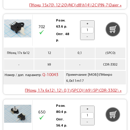
ПКонц 15x70\ 12\20\(NC)\d8\h14\\2C\PIN-7\Daier »
Розн.
+
63.6 р.
702
Опт.
48
-
р.
ПКонц 17x 6x12
12
0,1
(SPCO)
-
h9
-
CDR-3302
Q-10043
Примечание: [MOB]\ПМикро
Номер / доп. параметр:
6,0x11m17
ПКонц 17x 6x12\ 12\ 0,1\(SPCO)\\h9\\5P\CDR-3302\ »
Розн.
+
80.4 р.
650
Опт.
-
56.4 р.