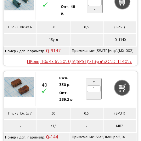
Опт.
48
-
р.
ПКонц 10x 4x 6
50
0,3
(SPST)
-
13угл
-
ID-1140
Q-9147
Примечание: [SWITR]\чер\[MX-002]
Номер / доп. параметр:
ПКонц 10x 4x 6\ 50\ 0,3\(SPST)\\13угл\\2C\ID-1140\ »
Розн.
+
330 р.
40
Опт.
-
289.2 р.
ПКонц 13x 6x 7
30
0,5
(SPDT)
-
h1,5
-
МП7
Q-144
Примечание: 86г.\ПМикро 5,0x
Номер / доп. параметр: