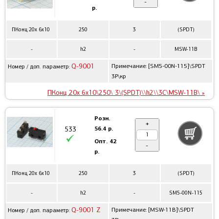
-
р.
ПКонц 20x 6x10
250
3
(SPDT)
-
h2
-
MSW-11B
Q-9001
Примечание: [SM5-00N-115]\SPDT
Номер / доп. параметр:
3P\кр
ПКонц 20x 6x10\250\ 3\(SPDT)\\h2\\3C\MSW-11B\ »
Розн.
+
56.4 р.
533
Опт.
42
-
р.
ПКонц 20x 6x10
250
3
(SPDT)
-
h2
-
SM5-00N-115
Q-9001 Z
Примечание: [MSW-11B]\SPDT
Номер / доп. параметр: