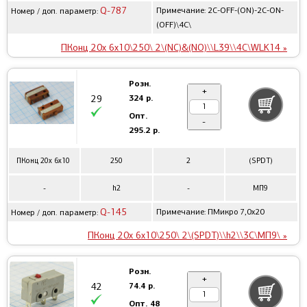
Q-787
Примечание: 2C-OFF-(ON)-2C-ON-
Номер / доп. параметр:
(OFF)\4C\
ПКонц 20x 6x10\250\ 2\(NC)&(NO)\\L39\\4C\WLK14 »
Розн.
+
324 р.
29
Опт.
-
295.2 р.
ПКонц 20x 6x10
250
2
(SPDT)
-
h2
-
МП9
Q-145
Примечание: ПМикро 7,0x20
Номер / доп. параметр:
ПКонц 20x 6x10\250\ 2\(SPDT)\\h2\\3C\МП9\ »
Розн.
+
74.4 р.
42
Опт.
48