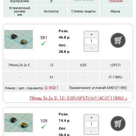
корпуса(мм)
В
описание
Установочный
размер
Актюатор
Степень защиты
Марка
мм
Розн.
+
46.8 р.
381
Опт.
-
28.8 р.
ПКонц 5x 2x 5
12
0,05
(SPST)
-
h1
-
IT-1189U
Q-9021
Примечание: угловой\SMD\[1189]
Номер / доп. параметр:
ПКонц 5x 2x 5\ 12\ 0,05\(SPST)\\h1\\4C\IT-1189U\ »
Розн.
+
74.4 р.
109
Опт.
-
56.4 р.