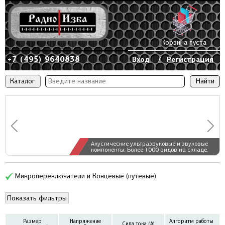
Корзина пуста
+7 (495) 9640838
Вход
/
Регистрация
Каталог
Акустические ультразвуковые и звуковые
компоненты. Более 1000 видов на складе.
Микропереключатели и Концевые (путевые)
Показать фильтры
Размер
Напряжение
Алгоритм работы
Сила тока (А)