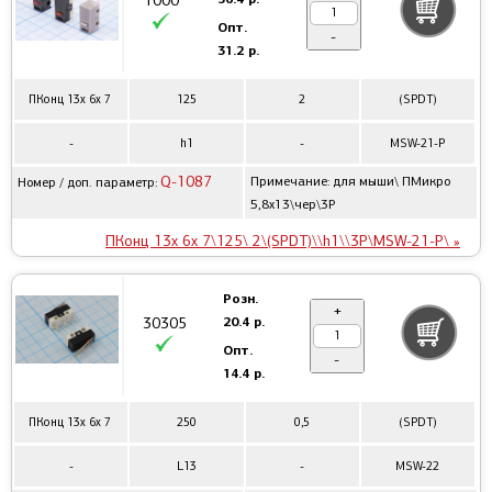
1000
Опт.
-
31.2 р.
ПКонц 13x 6x 7
125
2
(SPDT)
-
h1
-
MSW-21-P
Q-1087
Примечание: для мыши\ ПМикро
Номер / доп. параметр:
5,8x13\чер\3P
ПКонц 13x 6x 7\125\ 2\(SPDT)\\h1\\3P\MSW-21-P\ »
Розн.
+
20.4 р.
30305
Опт.
-
14.4 р.
ПКонц 13x 6x 7
250
0,5
(SPDT)
-
L13
-
MSW-22