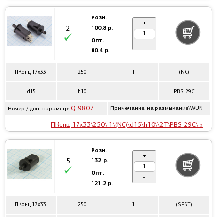
Розн.
+
100.8 р.
2
Опт.
-
80.4 р.
ПКонц 17x33
250
1
(NC)
d15
h10
-
PBS-29C
Q-9807
Примечание: на размыкание\WUN
Номер / доп. параметр:
ПКонц 17x33\250\ 1\(NC)\d15\h10\\2T\PBS-29C\ »
Розн.
+
132 р.
5
Опт.
-
121.2 р.
ПКонц 17x33
250
1
(SPST)