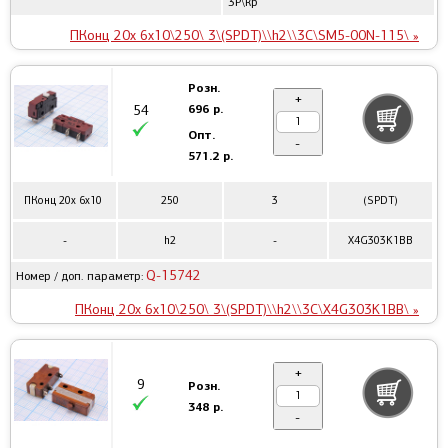
3P\кр
ПКонц 20x 6x10\250\ 3\(SPDT)\\h2\\3C\SM5-00N-115\ »
Розн.
+
696 р.
54
Опт.
-
571.2 р.
ПКонц 20x 6x10
250
3
(SPDT)
-
h2
-
X4G303K1BB
Q-15742
Номер / доп. параметр:
ПКонц 20x 6x10\250\ 3\(SPDT)\\h2\\3C\X4G303K1BB\ »
+
9
Розн.
348 р.
-