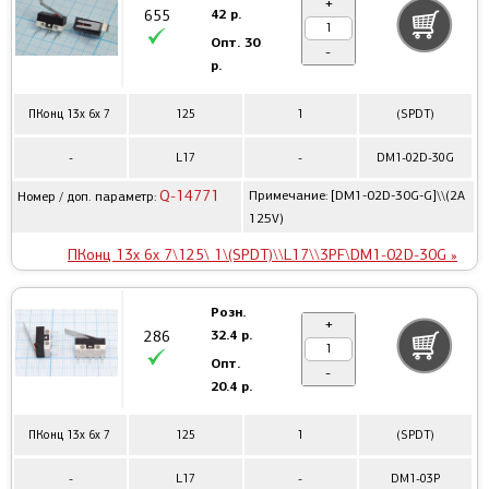
+
42 р.
655
Опт.
30
-
р.
ПКонц 13x 6x 7
125
1
(SPDT)
-
L17
-
DM1-02D-30G
Q-14771
Примечание: [DM1-02D-30G-G]\\(2A
Номер / доп. параметр:
125V)
ПКонц 13x 6x 7\125\ 1\(SPDT)\\L17\\3PF\DM1-02D-30G »
Розн.
+
32.4 р.
286
Опт.
-
20.4 р.
ПКонц 13x 6x 7
125
1
(SPDT)
-
L17
-
DM1-03P