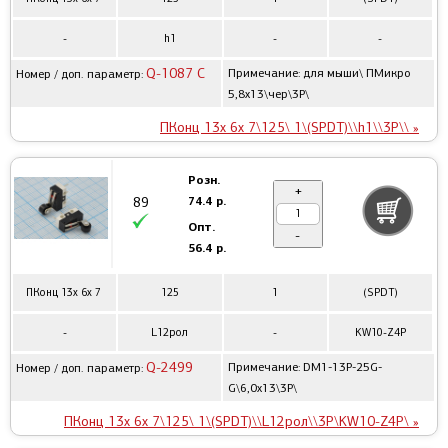
-
h1
-
-
Q-1087 C
Примечание: для мыши\ ПМикро
Номер / доп. параметр:
5,8x13\чер\3P\
ПКонц 13x 6x 7\125\ 1\(SPDT)\\h1\\3P\\ »
Розн.
+
74.4 р.
89
Опт.
-
56.4 р.
ПКонц 13x 6x 7
125
1
(SPDT)
-
L12рол
-
KW10-Z4P
Q-2499
Примечание: DM1-13P-25G-
Номер / доп. параметр:
G\6,0x13\3P\
ПКонц 13x 6x 7\125\ 1\(SPDT)\\L12рол\\3P\KW10-Z4P\ »