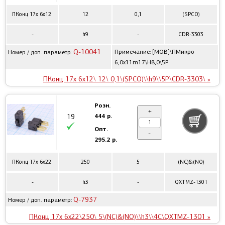
ПКонц 17x 6x12
12
0,1
(SPCO)
-
h9
-
CDR-3303
Q-10041
Примечание: [MOB]\ПМикро
Номер / доп. параметр:
6,0x11m17\H8,0\5P
ПКонц 17x 6x12\ 12\ 0,1\(SPCO)\\h9\\5P\CDR-3303\ »
Розн.
+
444 р.
19
Опт.
-
295.2 р.
ПКонц 17x 6x22
250
5
(NC)&(NO)
-
h3
-
QXTMZ-1301
Q-7937
Номер / доп. параметр:
ПКонц 17x 6x22\250\ 5\(NC)&(NO)\\h3\\4C\QXTMZ-1301 »