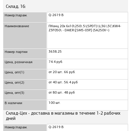
Склад, 16:
Q-2619 B
Номер/парам.
Наименование
ПКонц 20x 6x10\250\ 5\(SPDT)\\L36\\3C\KW4-
Z3F050\ - DAIER\[SM5-03P] (5A250V~)
3638.25
Номер партии
74.4 руб.
Цена, розничная
от 20 шт.: 66 руб.
Цена, опт(1)
от 40 шт.: 56.4 руб
Цена, опт(2)
от 80 шт.: 48 руб
Цена, опт(3)
100 шт.
В наличии
Склад-Цех - доставка в магазины в течение 1-2 рабочих
дней
Q-2619 B
Номер/парам.