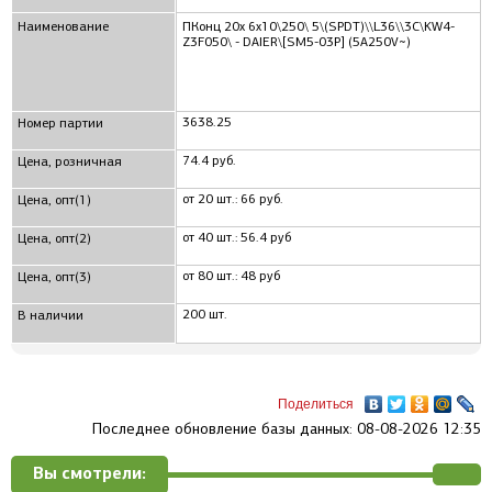
Наименование
ПКонц 20x 6x10\250\ 5\(SPDT)\\L36\\3C\KW4-
Z3F050\ - DAIER\[SM5-03P] (5A250V~)
3638.25
Номер партии
74.4 руб.
Цена, розничная
от 20 шт.: 66 руб.
Цена, опт(1)
от 40 шт.: 56.4 руб
Цена, опт(2)
от 80 шт.: 48 руб
Цена, опт(3)
200 шт.
В наличии
Поделиться
Последнее обновление базы данных: 08-08-2026 12:35
Вы смотрели: