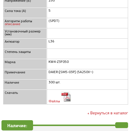
250
Напряжение (В)
5
Сила тока (А)
(SPDT)
Алгоритм работы
описание
Установочный размер
(мм)
L36
Актюатор
Степень защиты
KW4-Z3F050
Марка
DAIER\[SM5-03P] (5A250V~)
Примечание
300 шт.
Наличие
Скачать
Файлы
« Вернуться в каталог
Наличие: