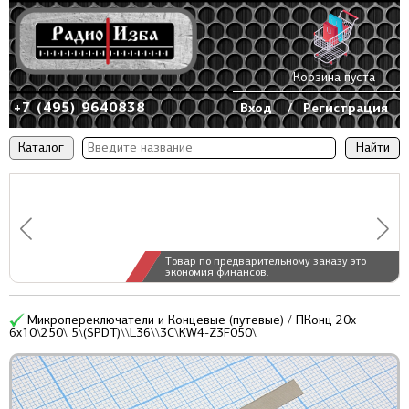
Корзина пуста
+7 (495) 9640838
Вход
/
Регистрация
Каталог
Товар по предварительному заказу это
экономия финансов.
Микропереключатели и Концевые (путевые) / ПКонц 20x
6x10\250\ 5\(SPDT)\\L36\\3C\KW4-Z3F050\