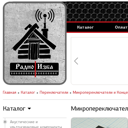
Каталог
Оплат
аммируемые генераторы.
вление за 1 день.
Главная
Каталог
Переключатели
Микропереключатели и Конце
Каталог
Микропереключатели
▼
Акустические и
ультразвуковые компоненты