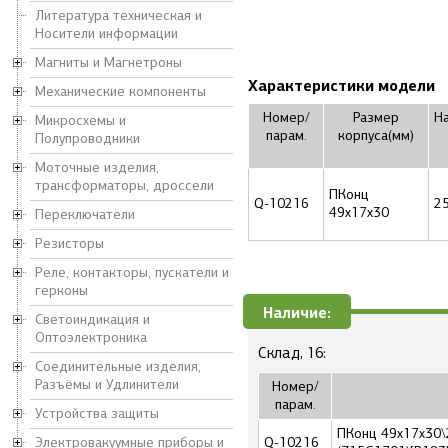
Литература техническая и
Носители информации
Магниты и Магнетроны
Характеристики модели
Механические компоненты
Номер/
Размер
Н
Микросхемы и
парам.
корпуса(мм)
Полупроводники
Моточные изделия,
трансформаторы, дроссели
ПКонц
Q-10216
2
49x17x30
Переключатели
Резисторы
Реле, контакторы, пускатели и
герконы
Наличие:
Светоиндикация и
Оптоэлектроника
Склад, 16:
Соединительные изделия,
Разъёмы и Удлинители
Номер/
парам.
Устройства защиты
ПКонц 49x17x30\2
Электровакуумные приборы и
Q-10216