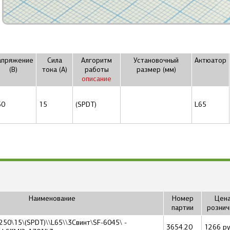
апряжение
Сила
Алгоритм
Установочный
Актюатор
(В)
тока (А)
работы
размер (мм)
описание
50
15
(SPDT)
L65
Наименование
Номер
Цена
партии
рознич
50\15\(SPDT)\\L65\\3Cвинт\SF-6045\ -
3654.20
1266 ру