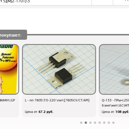
 S][MJ2-1701]\3
покупают:
CV/CT/API]
Q-133 - ПРыч\250\ 3\DPCO\d
Дстаб 3,9\0,5В
6\мет\мет\\6C\MTS-203\
108 руб.
10.8 р
Цена от:
Цена от: