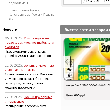
(Z15G1701)[B183H
радиолампы
Электронные блоки,
Конструкторы, Узлы и Пульты
ДУ
Новости
Вместе с этим товаром 
05.09.2025:
Ультразвуковые
пьезокерамические шайбы для
эхолотов
Пьезокерамические диски
(шайбы) 200кГц для эхолотов
22.08.2025:
Большие макетные
и монтажные платы
Обновление каталога Макетных
и Монтажных плат больших
размеров, разноцветные
аккум бат 1,2В\1000мАч\AAAHC\NiMH\\GP
L - пп 7805\TO-220 \пит\[7805
медные перемычки
600 руб.
67.2 руб.
Цена:
Цена от:
22.08.2025:
Ножки приборные
и корпусные
Расширение ассортимента