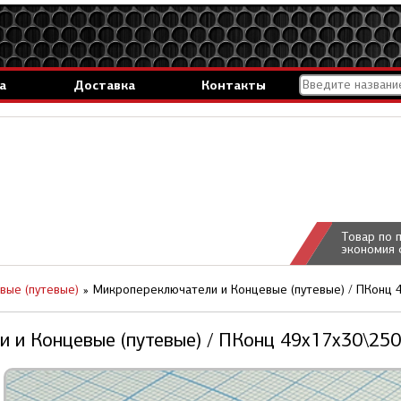
а
Доставка
Контакты
Товар по 
экономия 
вые (путевые)
Микропереключатели и Концевые (путевые) / ПКонц 4
 и Концевые (путевые) / ПКонц 49x17x30\250