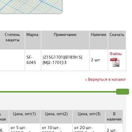
Степень
Марка
Примечание
Наличие
Скачать
защиты
Файлы
SF-
(Z15G1701)[B183H S]
2 шт.
6045
[MJ2-1701]\3
« Вернуться в каталог
,
Цена, опт(1)
Цена, опт(2)
Цена, опт(3)
В
ная
наличии
от 5 шт.:
от 10 шт.:
от 20 шт.:
б.
2 шт.