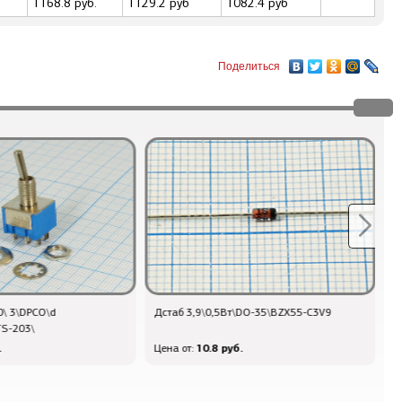
1168.8 руб.
1129.2 руб
1082.4 руб
Поделиться
т\DO-35\BZX55-C3V9
Q-7292 - РПодстр 5,0к\
0,5\10x5x10\3386W\BARONS
уб.
74.4 руб.
Цена от: