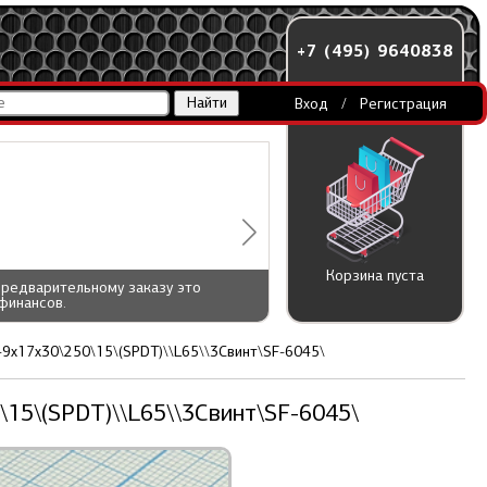
+7 (495) 9640838
Вход
/
Регистрация
Корзина пуста
предварительному заказу это
финансов.
9x17x30\250\15\(SPDT)\\L65\\3Cвинт\SF-6045\
\15\(SPDT)\\L65\\3Cвинт\SF-6045\