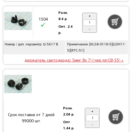
Розн.
+
8.4 р.
1504
Опт.
2.4
-
р.
Номер / доп. параметр: Q-5617 B
Примечание: [KLS8-0118-5][LDH17-
5][RTC-51]
держатель светодиода\ 5мм\ 8x 7\\\чер пл\CB-55\ »
Розн.
+
2.04 р.
Срок поставки от 7 дней
99000 шт.
Опт.
-
1.44 р.