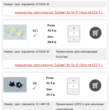
Номер / доп. параметр: Q-5602 W
держатель светодиода\ 5x2мм\ 8x 5x 9\\\бел пл\LEQ1 »
Розн.
+
32.4 р.
461
Опт.
-
28.8 р.
Номер / доп. параметр: Q-5602 W
Примечание: для светодиодов
5x2x7мм
держатель светодиода\ 5x2мм\ 8x 5x 9\\\бел пл\LEQ1 »
Розн.
+
32.4 р.
98
Опт.
-
25.2 р.
Номер / доп. параметр: Q-14811B
Примечание: LED5-6 для овальных
светодиодов