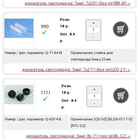
держатель светодиода\ 5мм\ 7x20\\\бел пл\[BR-A]\ »
Розн.
+
18 р.
990
Опт.
8.4
-
р.
Номер / доп. параметр: Q-7144 W
Примечание: стойка для
светодиода 5мм,L21мм
держатель светодиода\ 5мм\ 7x21\\\бел пл\LED-21\ »
Розн.
+
18 р.
1771
Опт.
8.4
-
р.
Номер / доп. параметр: Q-6014 B
Примечание: [CB-50] [KLS8-0117-5]
[RTC-52]
держатель светодиода\ 5мм\ 8x 7\\\чер пл\BL-C2\ »