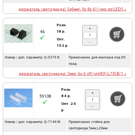
держатель светодиода\ 5x6мм\ 9x 8x 6\\\чер пл\LED5 »
Розн.
+
18 р.
46
Опт.
-
13.2 р.
Номер / доп. параметр: Q-5379 B
Примечание: для монтажа под 90
град
держатель светодиода\ 5мм\ 6x 6 x9\\угл90\\L73CB/1 »
Розн.
+
8.4 р.
39108
Опт.
2.4
-
р.
Номер / доп. параметр: Q-7144 W
Примечание: стойка для
светодиода 5мм,L20мм