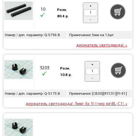
+
10
Розн.
80.4 р.
-
Номер / доп. параметр: Q-5796 B
Примечание: 5мм на 12шт
держатель светодиода\ »
+
3203
Розн.
10.8 р.
-
Номер / доп. параметр: Q-5175 B
Примечание: [CB30][RTC31][FI-91]
держатель светодиода\ 3мм\ 6x 5\\\чер пл\BL-C1\ »