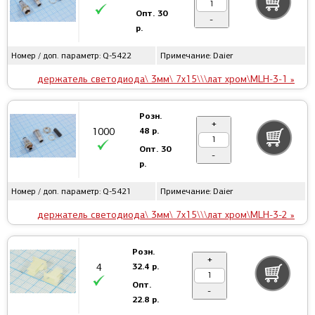
Опт.
30
-
р.
Номер / доп. параметр: Q-5422
Примечание: Daier
держатель светодиода\ 3мм\ 7x15\\\лат хром\MLH-3-1 »
Розн.
+
48 р.
1000
Опт.
30
-
р.
Номер / доп. параметр: Q-5421
Примечание: Daier
держатель светодиода\ 3мм\ 7x15\\\лат хром\MLH-3-2 »
Розн.
+
32.4 р.
4
Опт.
-
22.8 р.