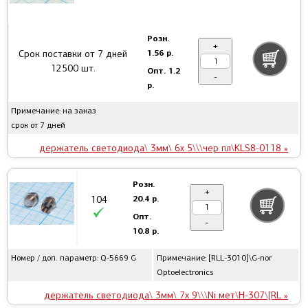
Розн.
+
1.56 р.
Срок поставки от 7 дней
12500 шт.
Опт.
1.2
-
р.
Примечание: на заказ
срок от 7 дней
держатель светодиода\ 3мм\ 6x 5\\\чер пл\KLS8-0118 »
Розн.
+
20.4 р.
104
Опт.
-
10.8 р.
Номер / доп. параметр: Q-5669 G
Примечание: [RLL-3010]\G-nor
Optoelectronics
держатель светодиода\ 3мм\ 7x 9\\\Ni мет\H-307\[RL »