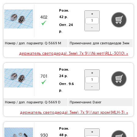
Розн.
+
42 р.
402
Опт.
24
-
р.
Номер / доп. параметр: Q-5669 M
Примечание: для светодиодов 3мм
держатель светодиода\ 3мм\ 7x 9\\\Ni мет\RLL-3010\ »
Розн.
+
24 р.
701
Опт.
9.6
-
р.
Номер / доп. параметр: Q-5669 D
Примечание: Daier
держатель светодиода\ 3мм\ 7x 9\\\лат хром\MLH-3\ »
Розн.
+
48 р.
930