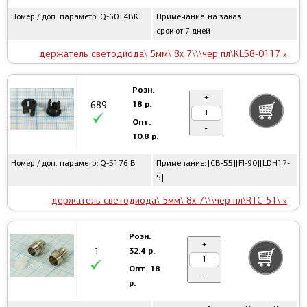
Номер / доп. параметр: Q-6014BK
Примечание: на заказ
срок от 7 дней
держатель светодиода\ 5мм\ 8x 7\\\чер пл\KLS8-0117 »
Розн.
+
18 р.
689
Опт.
-
10.8 р.
Номер / доп. параметр: Q-5176 B
Примечание: [CB-55][FI-90][LDH17-
5]
держатель светодиода\ 5мм\ 8x 7\\\чер пл\RTC-51\ »
Розн.
+
32.4 р.
1
Опт.
18
-
р.