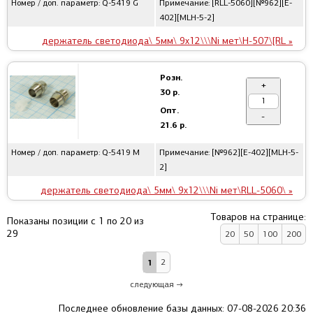
Номер / доп. параметр: Q-5419 G
Примечание: [RLL-5060][№962][E-
402][MLH-5-2]
держатель светодиода\ 5мм\ 9x12\\\Ni мет\H-507\[RL »
Розн.
+
30 р.
Опт.
-
21.6 р.
Номер / доп. параметр: Q-5419 M
Примечание: [№962][E-402][MLH-5-
2]
держатель светодиода\ 5мм\ 9x12\\\Ni мет\RLL-5060\ »
Товаров на странице:
Показаны позиции с 1 по 20 из
29
20
50
100
200
1
2
следующая →
Последнее обновление базы данных: 07-08-2026 20:36