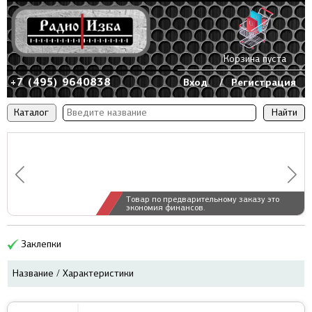
Корзина пуста
+7 (495) 9640838
Вход
/
Регистрация
Каталог
Товар по предварительному заказу это
экономия финансов.
Заклепки
Название / Характеристики