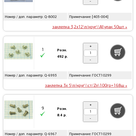
-
Номер / доп. параметр: Q-8002
Примечание: [403-004]
заклепка 3,2x12\п/круг\\Al\упак 50шт »
+
1
Розн.
492 р.
-
Номер / доп. параметр: Q-6993
Примечание: ГОСТ10299
заклепка 3x 5\п/круг\\ст/Zn\100гр=168ш »
+
9
Розн.
8.4 р.
-
Номер / доп. параметр: Q-6967
Примечание: ГОСТ10299