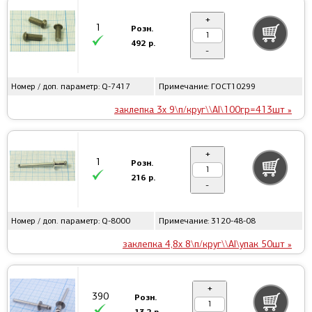
+
1
Розн.
492 р.
-
Номер / доп. параметр: Q-7417
Примечание: ГОСТ10299
заклепка 3x 9\п/круг\\Al\100гр=413шт »
+
1
Розн.
216 р.
-
Номер / доп. параметр: Q-8000
Примечание: 3120-48-08
заклепка 4,8x 8\п/круг\\Al\упак 50шт »
+
390
Розн.
13.2 р.