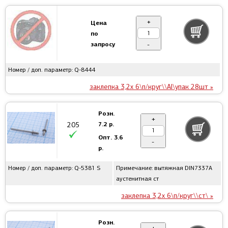
+
Цена
по
запросу
-
Номер / доп. параметр: Q-8444
заклепка 3,2x 6\п/круг\\Al\упак 28шт »
Розн.
+
7.2 р.
205
Опт.
3.6
-
р.
Номер / доп. параметр: Q-5381 S
Примечание: вытяжная DIN7337A
аустенитная ст
заклепка 3,2x 6\п/круг\\ст\ »
Розн.