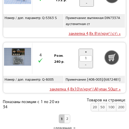
-
Номер / доп. параметр: Q-5363 S
Примечание: вытяжная DIN7337A
аустенитная ст
заклепка 4,8x 8\п/круг\\ст\ »
+
4
Розн.
240 р.
-
Номер / доп. параметр: Q-8005
Примечание: [408-003]/[6872481]
заклепка 4,8x10\п/круг\\Al\упак 50шт »
Товаров на странице:
Показаны позиции с 1 по 20 из
34
20
50
100
200
1
2
следующая →