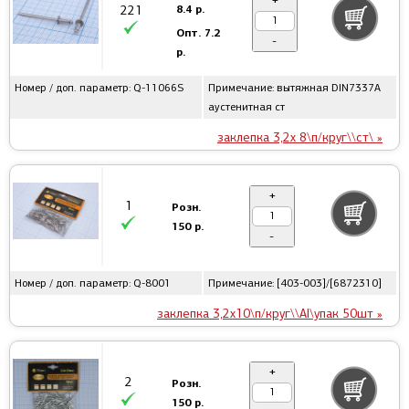
+
8.4 р.
221
Опт.
7.2
-
р.
Номер / доп. параметр: Q-11066S
Примечание: вытяжная DIN7337A
аустенитная ст
заклепка 3,2x 8\п/круг\\ст\ »
+
1
Розн.
150 р.
-
Номер / доп. параметр: Q-8001
Примечание: [403-003]/[6872310]
заклепка 3,2x10\п/круг\\Al\упак 50шт »
+
2
Розн.
150 р.