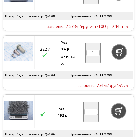
-
Номер / доп. параметр: Q-6981
Примечание: ГОСТ10299
заклепка 2,5x8\п/круг\\ст\100гр=244шт »
Розн.
+
8.4 р.
2227
Опт.
1.2
-
р.
Номер / доп. параметр: Q-4941
Примечание: ГОСТ10299
заклепка 2x4\п/круг\\Al\ »
+
1
Розн.
492 р.
-
Номер / доп. параметр: Q-6961
Примечание: ГОСТ10299