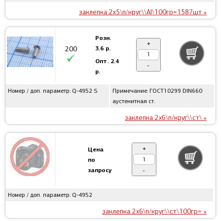
заклепка 2x5\п/круг\\Al\100гр=1587шт »
Розн.
+
3.6 р.
200
Опт.
2.4
-
р.
Номер / доп. параметр: Q-4952 S
Примечание: ГОСТ10299 DIN660
аустенитная ст.
заклепка 2x6\п/круг\\ст\ »
+
Цена
по
запросу
-
Номер / доп. параметр: Q-4952
заклепка 2х6\п/круг\\ст\100гр= »