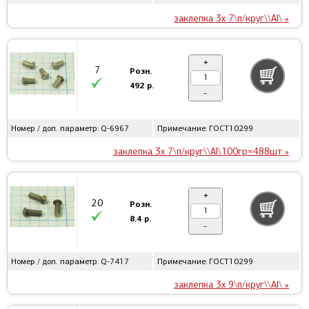
заклепка 3x 7\п/круг\\Al\ »
+
7
Розн.
492 р.
-
Номер / доп. параметр: Q-6967
Примечание: ГОСТ10299
заклепка 3x 7\п/круг\\Al\100гр=488шт »
+
20
Розн.
8.4 р.
-
Номер / доп. параметр: Q-7417
Примечание: ГОСТ10299
заклепка 3x 9\п/круг\\Al\ »