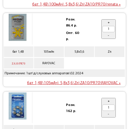
бат 1,4В\100мАч\ 5,8x3,6\Zn\ZA10/PR70/renata »
Розн.
+
86.4 р.
Опт.
60
-
р.
бат 1,4В
105мАч
5,8x3,6
Zn
RAYOVAC
ZA10/PR70
Примечание: 1шт\д/слуховых аппаратов\02.2024
бат 1,4В\105мАч\ 5,8x3,6\Zn\ZA10/PR70\RAYOVAC »
+
Розн.
162 р.
-