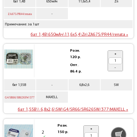
бат 1,4В
650мАч
11,6x5,4
Zn
-
ZA675/PR44/renata
Примечание: за 1шт
бат 1,4В\650мАч\11,6x5,4\Zn\ZA675/PR44/renata »
Розн.
+
120 р.
Опт.
-
86.4 р.
бат 1,55В
-
6,8x2,6
SW
MAXELL
G4/SR66/SR626SW/377
бат 1,55В\\ 6,8x2,6\SW\G4/SR66/SR626SW/377\MAXELL »
Розн.
+
150 р.
2