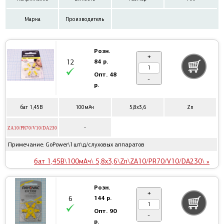
Марка
Производитель
Розн.
+
84 р.
12
Опт.
48
-
р.
бат 1,45В
100мАч
5,8x3,6
Zn
-
ZA10/PR70/V10/DA230
Примечание: GoPower\1шт\д/слуховых аппаратов
бат 1,45В\100мАч\ 5,8x3,6\Zn\ZA10/PR70/V10/DA230\ »
Розн.
+
144 р.
6
Опт.
90
-
р.