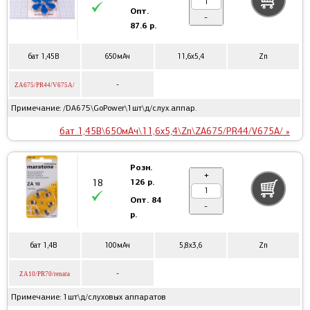
Опт.
-
87.6 р.
бат 1,45В
650мАч
11,6x5,4
Zn
-
ZA675/PR44/V675A/
Примечание: /DA675\GoPower\1шт\д/слух.аппар.
бат 1,45В\650мАч\11,6x5,4\Zn\ZA675/PR44/V675A/ »
Розн.
+
126 р.
18
Опт.
84
-
р.
бат 1,4В
100мАч
5,8x3,6
Zn
-
ZA10/PR70/renata
Примечание: 1шт\д/слуховых аппаратов