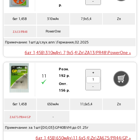
-
р.
бат 1,45В
310мАч
7,9x5,4
Zn
PowerOne
ZA13/PR48
Примечание: 1шт\д/слух.апп.\Германия,02.2025
бат 1,45В\310мАч\ 7,9x5,4\Zn\ZA13/PR48\PowerOne »
Розн.
+
192 р.
11
Опт.
-
156 р.
бат 1,45В
650мАч
11,6x5,4
Zn
-
ZA675/PR44/GP
Примечание: за 1шт\[D0,03]\GP40BVH\до 01.25г
бат 1,45В\650мАч\11,6x5,4\Zn\ZA675/PR44/GP »