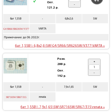
Опт.
-
121.2 р.
бат 1,55В
-
6,8x2,6
SW
VARTA
G4/SR66/SR626SW/V377
Примечание: до 06.2022г.
бат 1,55В\\ 6,8x2,6\SW\G4/SR66/SR626SW/V377\VARTA »
Розн.
+
288 р.
Опт.
-
192 р.
бат 1,55В
-
7,9x1,65
SW
renata
SR716SW/SR67/315
бат 1,55В\\ 7,9x1,65\SW\SR716SW/SR67/315\renata »