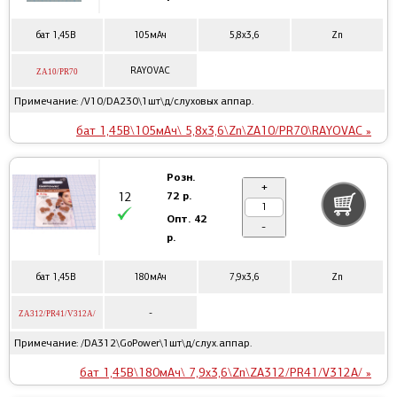
бат 1,45В
105мАч
5,8x3,6
Zn
RAYOVAC
ZA10/PR70
Примечание: /V10/DA230\1шт\д/слуховых аппар.
бат 1,45В\105мАч\ 5,8x3,6\Zn\ZA10/PR70\RAYOVAC »
Розн.
+
72 р.
12
Опт.
42
-
р.
бат 1,45В
180мАч
7,9x3,6
Zn
-
ZA312/PR41/V312A/
Примечание: /DA312\GoPower\1шт\д/слух.аппар.
бат 1,45В\180мАч\ 7,9x3,6\Zn\ZA312/PR41/V312A/ »