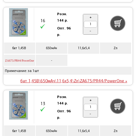
Розн.
+
144 р.
16
Опт.
96
-
р.
бат 1,45В
650мАч
11,6x5,4
Zn
-
ZA675/PR44/PowerOne
Примечание: за 1шт
бат 1,45В\650мАч\11,6x5,4\Zn\ZA675/PR44/PowerOne »
Розн.
+
144 р.
13
Опт.
96
-
р.
бат 1,45В
650мАч
11,6x5,4
Zn