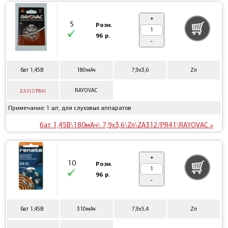
+
5
Розн.
96 р.
-
бат 1,45В
180мАч
7,9x3,6
Zn
RAYOVAC
ZA312/PR41
Примечание: 1 шт, для слуховых аппаратов
бат 1,45В\180мАч\ 7,9x3,6\Zn\ZA312/PR41\RAYOVAC »
+
10
Розн.
96 р.
-
бат 1,45В
310мАч
7,9x5,4
Zn