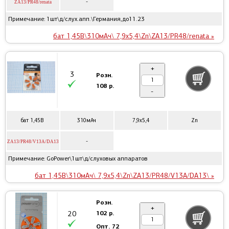
-
ZA13/PR48/renata
Примечание: 1шт\д/слух.апп.\Германия,до11.23
бат 1,45В\310мАч\ 7,9x5,4\Zn\ZA13/PR48/renata »
+
3
Розн.
108 р.
-
бат 1,45В
310мАч
7,9x5,4
Zn
-
ZA13/PR48/V13A/DA13
Примечание: GoPower\1шт\д/слуховых аппаратов
бат 1,45В\310мАч\ 7,9x5,4\Zn\ZA13/PR48/V13A/DA13\ »
Розн.
+
102 р.
20
Опт.
72