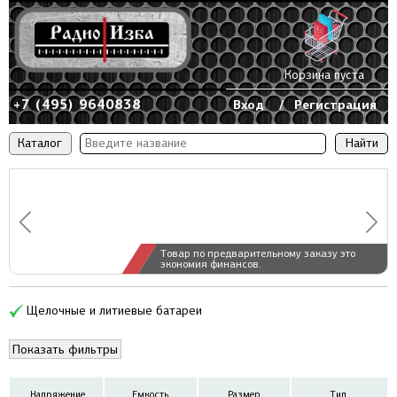
Корзина пуста
+7 (495) 9640838
Вход
/
Регистрация
Каталог
Товар по предварительному заказу это
экономия финансов.
Щелочные и литиевые батареи
Показать фильтры
Напряжение
Емкость
Размер
Тип