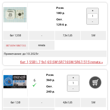
Розн.
+
180 р.
Опт.
-
129.6 р.
бат 1,55В
-
7,9x1,65
SW
renata
SR716SW/SR67/315
Примечание: до 10.2023г.
бат 1,55В\\ 7,9x1,65\SW\SR716SW/SR67/315\renata »
Розн.
+
360 р.
6
Опт.
-
240 р.
бат 1,5В
-
4,8x1,65
SW