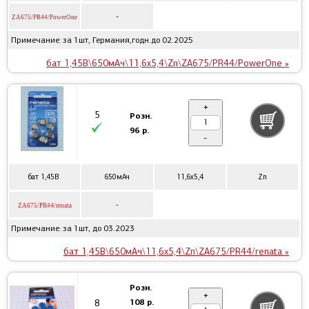
-
ZA675/PR44/PowerOne
Примечание: за 1шт, Германия,годн.до 02.2025
бат 1,45В\650мАч\11,6x5,4\Zn\ZA675/PR44/PowerOne »
+
5
Розн.
96 р.
-
бат 1,45В
650мАч
11,6x5,4
Zn
-
ZA675/PR44/renata
Примечание: за 1шт, до 03.2023
бат 1,45В\650мАч\11,6x5,4\Zn\ZA675/PR44/renata »
Розн.
+
108 р.
8