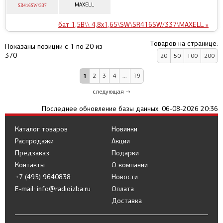
MAXELL
SR416SW/337
бат 1,5В\\ 4,8x1,65\SW\SR416SW/337\MAXELL »
Товаров на странице:
Показаны позиции с 1 по 20 из
370
20
50
100
200
1
2
3
4
...
19
следующая →
Последнее обновление базы данных: 06-08-2026 20:36
Каталог товаров
Новинки
Распродажи
Акции
Предзаказ
Подарки
Контакты
О компании
+7 (495) 9640838
Новости
E-mail: info@radioizba.ru
Оплата
Доставка