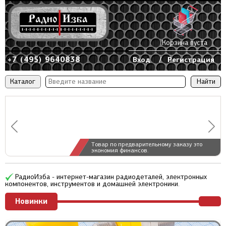
Корзина пуста
+7 (495) 9640838
Вход
/
Регистрация
Каталог
Товар по предварительному заказу это
экономия финансов.
РадиоИзба - интернет-магазин радиодеталей, электронных
компонентов, инструментов и домашней электроники.
Новинки