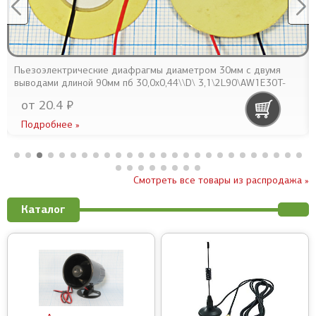
Пьезоэлектрические диафрагмы диаметром 30мм с двумя
выводами длиной 90мм пб 30,0x0,44\\D\ 3,1\2L90\AW1E30T-
31EDL7Z\AUDIOWEL
от 20.4 ₽
Подробнее »
Смотреть все товары из распродажа »
Каталог