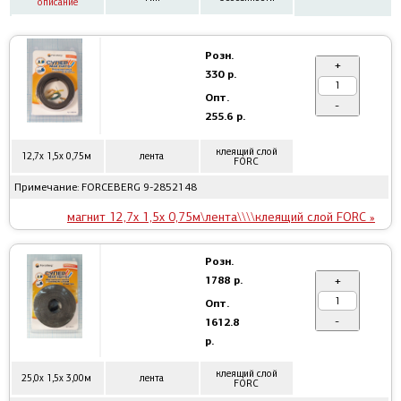
описание
Розн.
+
330 р.
Опт.
-
255.6 р.
клеящий слой
12,7x 1,5x 0,75м
лента
FORC
Примечание: FORCEBERG 9-2852148
магнит 12,7x 1,5x 0,75м\лента\\\\клеящий слой FORC »
Розн.
1788 р.
+
Опт.
-
1612.8
р.
клеящий слой
25,0x 1,5x 3,00м
лента
FORC