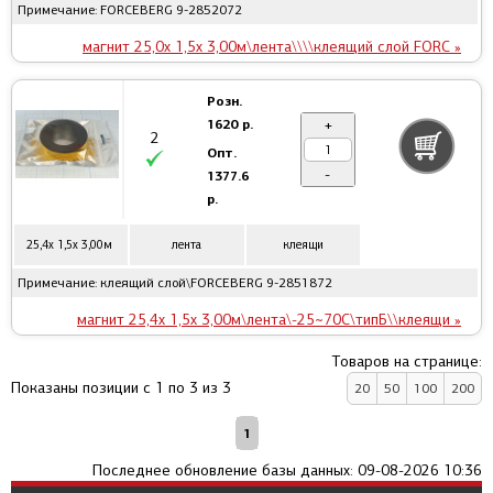
Примечание: FORCEBERG 9-2852072
магнит 25,0x 1,5x 3,00м\лента\\\\клеящий слой FORC »
Розн.
1620 р.
+
2
Опт.
-
1377.6
р.
25,4x 1,5x 3,00м
лента
клеящи
Примечание: клеящий слой\FORCEBERG 9-2851872
магнит 25,4x 1,5x 3,00м\лента\-25~70C\типБ\\клеящи »
Товаров на странице:
Показаны позиции с 1 по 3 из 3
20
50
100
200
1
Последнее обновление базы данных: 09-08-2026 10:36