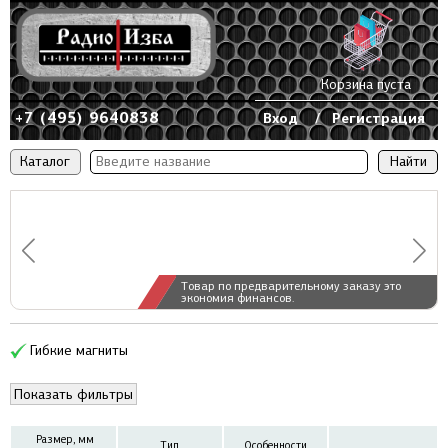
Корзина пуста
+7 (495) 9640838
Вход
/
Регистрация
Каталог
Товар по предварительному заказу это
экономия финансов.
Гибкие магниты
Показать фильтры
Размер, мм
Тип
Особенности