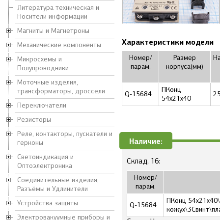
Литература техническая и
Носители информации
Магниты и Магнетроны
Характеристики модели
Механические компоненты
Номер/
Размер
Н
Микросхемы и
парам.
корпуса(мм)
Полупроводники
Моточные изделия,
ПКонц
трансформаторы, дроссели
Q-15684
2
54x21x40
Переключатели
Резисторы
Реле, контакторы, пускатели и
Наличие:
герконы
Светоиндикация и
Склад, 16:
Оптоэлектроника
Номер/
Соединительные изделия,
парам.
Разъёмы и Удлинители
ПКонц 54x21x40\
Устройства защиты
Q-15684
кожух\3Cвинт\пл
Электровакуумные приборы и