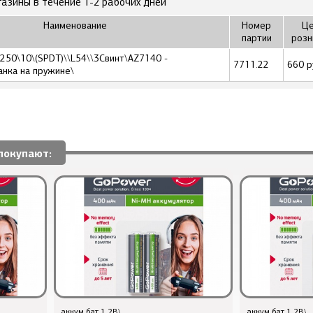
газины в течение 1-2 рабочих дней
Наименование
Номер
Це
партии
розн
250\10\(SPDT)\\L54\\3Cвинт\AZ7140 -
7711.22
660 р
анка на пружине\
покупают:
аккум бат 1,2В\
аккум бат 1,2В\