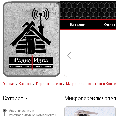
Каталог
Оплат
аммируемые генераторы.
вление за 1 день.
Главная
Каталог
Переключатели
Микропереключатели и Конце
Каталог
Микропереключатели
▼
Акустические и
ультразвуковые компоненты