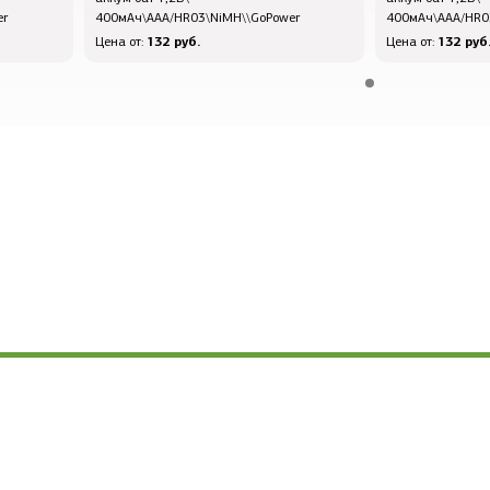
er
400мАч\AAA/HR03\NiMH\\GoPower
400мАч\AAA/HR0
132 руб.
132 руб
Цена от:
Цена от: