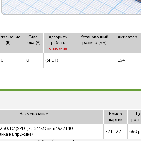
апряжение
Сила
Алгоритм
Установочный
Актюатор
(В)
тока (А)
работы
размер (мм)
описание
50
10
(SPDT)
L54
Наименование
Номер
Це
партии
розн
250\10\(SPDT)\\L54\\3Cвинт\AZ7140 -
7711.22
660 р
анка на пружине\