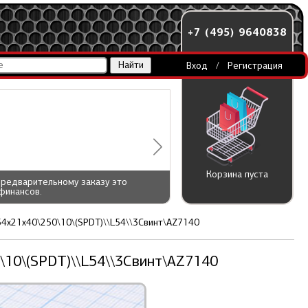
+7 (495) 9640838
Вход
/
Регистрация
Корзина пуста
предварительному заказу это
финансов.
54x21x40\250\10\(SPDT)\\L54\\3Cвинт\AZ7140
\10\(SPDT)\\L54\\3Cвинт\AZ7140