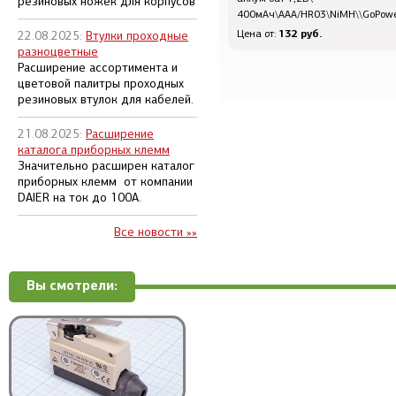
резиновых ножек для корпусов
400мАч\AAA/HR03\NiMH\\GoPow
132 руб.
Цена от:
22.08.2025:
Втулки проходные
разноцветные
Расширение ассортимента и
цветовой палитры проходных
резиновых втулок для кабелей.
21.08.2025:
Расширение
каталога приборных клемм
Значительно расширен каталог
приборных клемм от компании
DAIER на ток до 100А.
Все новости »»
Вы смотрели: