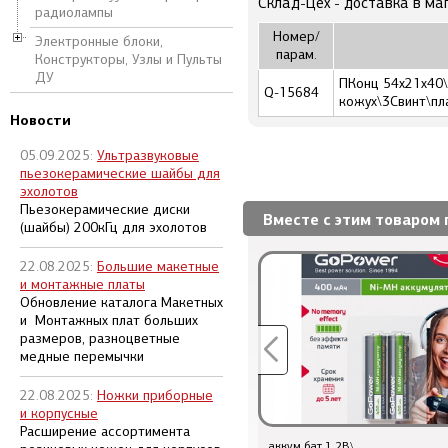
Склад-Цех - доставка в ма
радиолампы
Номер/
Электронные блоки,
парам.
Конструкторы, Узлы и Пульты
ДУ
ПКонц 54x21x40\
Q-15684
кожух\3Cвинт\пл
Новости
05.09.2025:
Ультразвуковые
пьезокерамические шайбы для
эхолотов
Пьезокерамические диски
Вместе с этим товаром 
(шайбы) 200кГц для эхолотов
22.08.2025:
Большие макетные
и монтажные платы
Обновление каталога Макетных
и Монтажных плат больших
размеров, разноцветные
медные перемычки
22.08.2025:
Ножки приборные
и корпусные
Расширение ассортимента
аккум бат 1,2В\