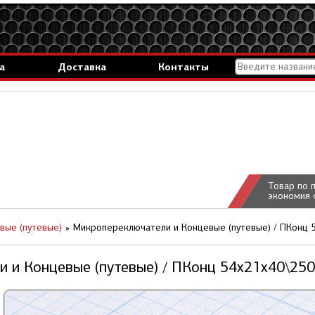
а
Доставка
Контакты
Товар по 
экономия 
вые (путевые)
Микропереключатели и Концевые (путевые) / ПКонц 
 и Концевые (путевые) / ПКонц 54x21x40\250