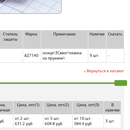
Степень
Марка
Примечание
Наличие
Скачать
защиты
кожух\3Cвинт\планка
AZ7140
9 шт.
-
на пружине\
« Вернуться в каталог
на,
Цена, опт(1)
Цена, опт(2)
Цена, опт(3)
В
ичная
наличии
от 2 шт.:
от 5 шт.:
от 10 шт.:
уб.
3 шт.
631.2 руб.
604.8 руб
584.4 руб