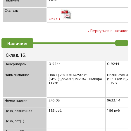
24 шт.
Наличие
Скачать
Файлы
« Вернуться в каталог
Наличие:
Склад, 16:
Q-9244
Q-9244
Номер/парам.
Наименование
ПКонц 29x10x16\250\ 8\
ПКонц 29x10x1
(SPST)\\h3\\2C\ПМ29А\ - ПМикро
(SPST)\\h3\\2
11x28
11x28
243.08
9633.14
Номер партии
186 руб.
186 руб.
Цена, розничная
Цена, опт(1)