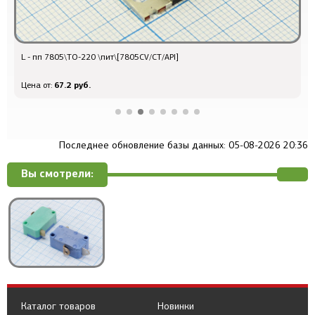
L - пп 7805\TO-220 \пит\[7805CV/CT/API]
Р
67.2 руб.
Цена от:
Ц
Последнее обновление базы данных: 05-08-2026 20:36
Вы смотрели:
Каталог товаров
Новинки