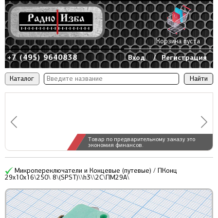
Корзина пуста
+7 (495) 9640838
Вход
/
Регистрация
Каталог
Товар по предварительному заказу это
экономия финансов.
Микропереключатели и Концевые (путевые) / ПКонц
29x10x16\250\ 8\(SPST)\\h3\\2C\ПМ29А\