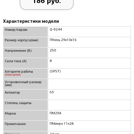
186 руб.
Характеристики модели
Q-9244
Номер/парам.
ПКонц 29x10x16
Размер корпуса(мм)
250
Напряжение (В)
8
Сила тока (А)
(SPST)
Алгоритм работы
описание
Установочный размер
(мм)
h3
Актюатор
Степень защиты
ПМ29А
Марка
ПМикро 11x28
Примечание