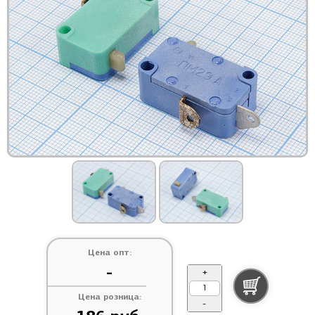
Цена опт:
-
+
Цена розница:
-