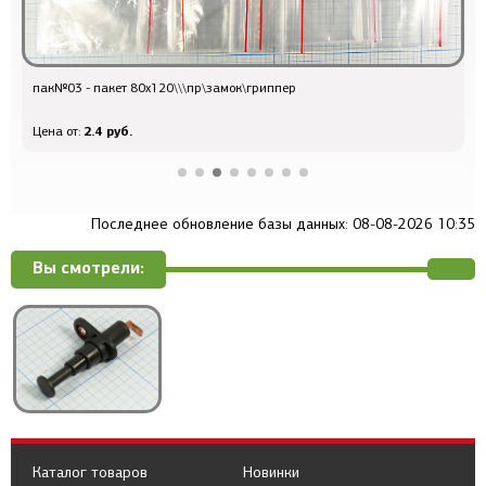
пак№03 - пакет 80x120\\\пр\замок\гриппер
Q
2.4 руб.
Цена от:
Ц
Последнее обновление базы данных: 08-08-2026 10:35
Вы смотрели:
Каталог товаров
Новинки