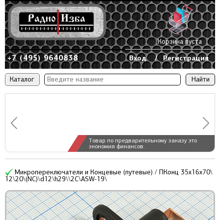
Корзина пуста
+7 (495) 9640838
Вход
/
Регистрация
Каталог
Товар по предварительному заказу это
экономия финансов.
Микропереключатели и Концевые (путевые) / ПКонц 35x16x70\
12\20\(NC)\d12\h29\\2C\ASW-19\