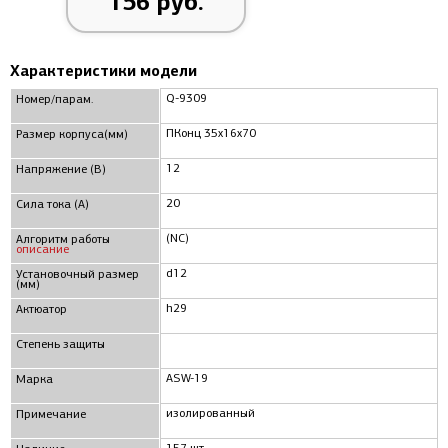
156 руб.
Характеристики модели
Q-9309
Номер/парам.
ПКонц 35x16x70
Размер корпуса(мм)
12
Напряжение (В)
20
Сила тока (А)
(NC)
Алгоритм работы
описание
d12
Установочный размер
(мм)
h29
Актюатор
Степень защиты
ASW-19
Марка
изолированный
Примечание