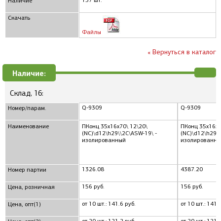
157 шт.
Наличие
Скачать
Файлы
« Вернуться в каталог
Наличие:
Склад, 16:
Q-9309
Q-9309
Номер/парам.
Наименование
ПКонц 35x16x70\ 12\20\
ПКонц 35x16x7
(NC)\d12\h29\\2C\ASW-19\ -
(NC)\d12\h29\\
изолированный
изолированны
1326.08
4387.20
Номер партии
156 руб.
156 руб.
Цена, розничная
от 10 шт.: 141.6 руб.
от 10 шт.: 141.
Цена, опт(1)