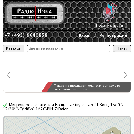
Корзина пуста
+7 (495) 9640838
Вход
/
Регистрация
Каталог
Товар по предварительному заказу это
экономия финансов.
Микропереключатели и Концевые (путевые) / ПКонц 15x70\
12\20\(NC)\d8\h14\\2C\PIN-7\Daier