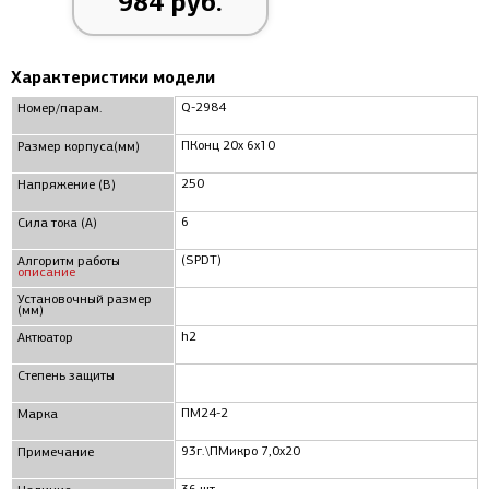
984 руб.
Характеристики модели
Q-2984
Номер/парам.
ПКонц 20x 6x10
Размер корпуса(мм)
250
Напряжение (В)
6
Сила тока (А)
(SPDT)
Алгоритм работы
описание
Установочный размер
(мм)
h2
Актюатор
Степень защиты
ПМ24-2
Марка
93г.\ПМикро 7,0x20
Примечание