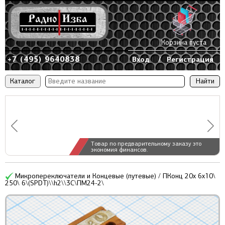
Корзина пуста
+7 (495) 9640838
Вход
/
Регистрация
Каталог
Товар по предварительному заказу это
экономия финансов.
Микропереключатели и Концевые (путевые) / ПКонц 20x 6x10\
250\ 6\(SPDT)\\h2\\3C\ПМ24-2\