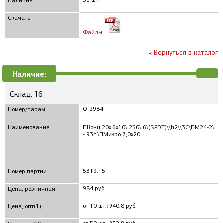
36 шт.
Наличие
Скачать
Файлы
« Вернуться в каталог
Наличие:
Склад, 16:
Q-2984
Номер/парам.
Наименование
ПКонц 20x 6x10\ 250\ 6\(SPDT)\\h2\\3C\ПМ24-2\
- 93г.\ПМикро 7,0x20
5319.15
Номер партии
984 руб.
Цена, розничная
от 10 шт.: 940.8 руб.
Цена, опт(1)