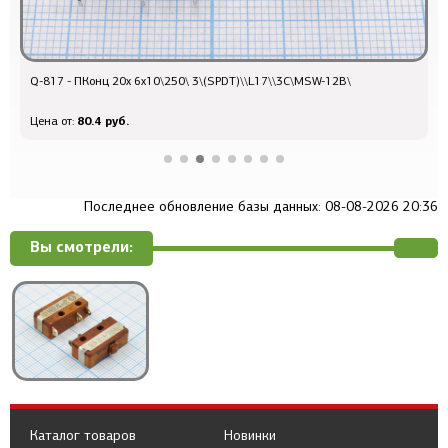
Q-817 - ПКонц 20x 6x10\250\ 3\(SPDT)\\L17\\3С\MSW-12B\
L
80.4 руб.
Цена от:
Ц
Последнее обновление базы данных: 08-08-2026 20:36
Вы смотрели:
Каталог товаров
Новинки