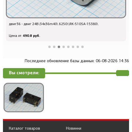
двиг36 - двиг 24В\34x36m40\ 6250\\RK-510SA-15380\
п
490.8 руб.
Цена от:
Ц
Последнее обновление базы данных: 06-08-2026 14:36
Вы смотрели:
Каталог товаров
Новинки