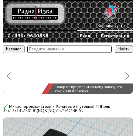
Корзина пуста
+7 (495) 9640838
Вход
/
Регистрация
Каталог
Товар по предварительному заказу это
экономия финансов.
Микропереключатели и Концевые (путевые) / ПКонц
32x13x13\250\ 8\(NC)&(NO)\\h2\\4C\ВК-5\