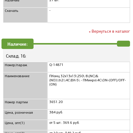
21 шт.
Наличие
-
Скачать
« Вернуться в каталог
Наличие:
Склад, 16:
Q-14871
Номер/парам.
Наименование
ПКонц 32x13x13\250\ 8\(NC)&
(NO)\\h2\\4C\ВК-5\ - ПМикро\4C\ON-(OFF)/OFF-
(ON)
3651.20
Номер партии
384 руб.
Цена, розничная
от 5 шт.: 369.6 руб.
Цена, опт(1)