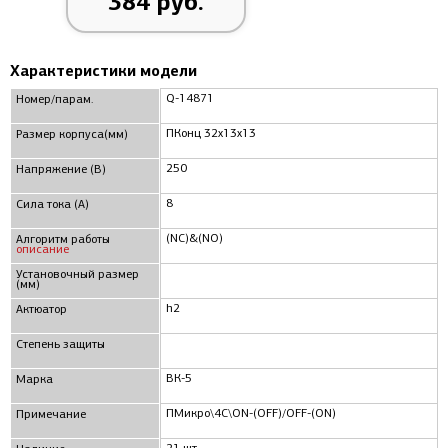
384 руб.
Характеристики модели
Q-14871
Номер/парам.
ПКонц 32x13x13
Размер корпуса(мм)
250
Напряжение (В)
8
Сила тока (А)
(NC)&(NO)
Алгоритм работы
описание
Установочный размер
(мм)
h2
Актюатор
Степень защиты
ВК-5
Марка
ПМикро\4C\ON-(OFF)/OFF-(ON)
Примечание