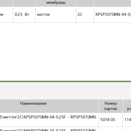
мембраны
Ом
0,25 Вт
мет/пл
2C
KPSP5070MN-04-0
Наименование
Номер
партии
р
,25\мет/пл\2C\KPSP5070MN-04-0,25F - \KPSP5070MN-
5018.05
114
,25\мет/пл\2C\KPSP5070MN-04-0,25F - \KPSP5070MN-