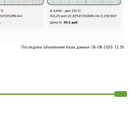
дин 23x 5\
Q-6634 - дин 28x 5\ 8\0,25\мет/
ет\2C\KPSP2350MN-04-0,25E\KEP
пл\2C\KPSP2850MN-08-0,25E
9.2 руб.
66 руб.
Цена от:
Последнее обновление базы данных: 06-08-2026 12:36