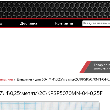
а
Доставка
Контакты
Товар по 
экономия 
инамики
Динамики / дин 50x 7\ 4\0,25\мет/пл\2C\KPSP5070MN-04-0
 7\ 4\0,25\мет/пл\2C\KPSP5070MN-04-0,25F