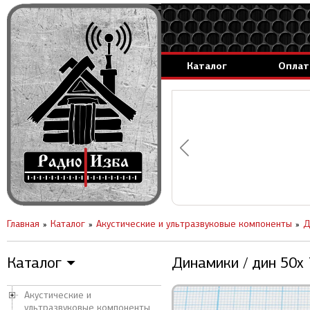
Каталог
Оплат
аммируемые генераторы.
вление за 1 день.
Главная
Каталог
Акустические и ультразвуковые компоненты
Д
Каталог
Динамики / дин 50x
▼
Акустические и
ультразвуковые компоненты