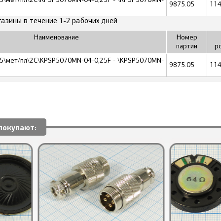
9875.05
114
газины в течение 1-2 рабочих дней
Наименование
Номер
партии
р
,25\мет/пл\2C\KPSP5070MN-04-0,25F - \KPSP5070MN-
9875.05
114
покупают: