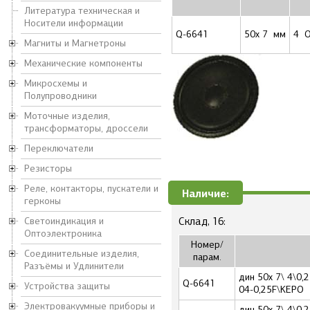
Литература техническая и
Носители информации
Q-6641
50x 7 мм
4 
Магниты и Магнетроны
Механические компоненты
Микросхемы и
Полупроводники
Моточные изделия,
трансформаторы, дроссели
Переключатели
Резисторы
Реле, контакторы, пускатели и
Наличие:
герконы
Светоиндикация и
Склад, 16:
Оптоэлектроника
Номер/
Соединительные изделия,
парам.
Разъёмы и Удлинители
дин 50x 7\ 4\0
Q-6641
Устройства защиты
04-0,25F\KEPO
Электровакуумные приборы и
дин 50x 7\ 4\0