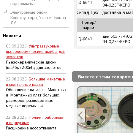
Q-6641
радиолампы
04-0,25F\KEPO
Электронные блоки,
Склад-Цех - доставка в ма
Конструкторы, Узлы и Пульты
Номер/
ДУ
парам.
Новости
дин 50x 7\ 4\0
Q-6641
04-0,25F\KEPO
05.09.2025:
Ультразвуковые
пьезокерамические шайбы для
эхолотов
Пьезокерамические диски
(шайбы) 200кГц для эхолотов
Вместе с этим товаром 
22.08.2025:
Большие макетные
и монтажные платы
Обновление каталога Макетных
и Монтажных плат больших
размеров, разноцветные
медные перемычки
22.08.2025:
Ножки приборные
и корпусные
Расширение ассортимента