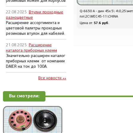
резиновых ножек для корпусов
Q-6630 A - дин 45x 5\ 4\0,25\мет/
Q-2507 - шт мик
22.08.2025:
Втулки проходные
пл\2C\WEC45-11\CHINA
MIC16\4P\каб\М16\\MC90
разноцветные
Расширение ассортимента и
57.6 руб.
571.2 руб.
Цена от:
Цена от:
цветовой палитры проходных
резиновых втулок для кабелей.
21.08.2025:
Расширение
каталога приборных клемм
Значительно расширен каталог
приборных клемм от компании
DAIER на ток до 100А.
Все новости »»
Вы смотрели: