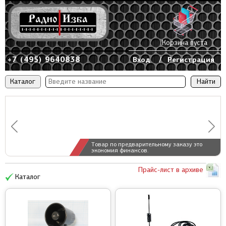
Корзина пуста
+7 (495) 9640838
Вход
/
Регистрация
Каталог
Товар по предварительному заказу это
экономия финансов.
Прайс-лист в архиве
Каталог