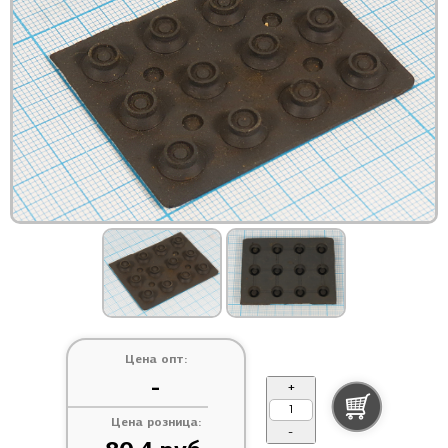
Цена опт:
-
+
Цена розница:
-