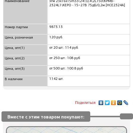
Наименование
згм 23x16x15m33\24\\0,4\2L150\KPMB-
2324L1\KEPO - 15~27В 75дБ/0,2м [HCE2324A]
9873.13
Номер партии
120 руб.
Цена, розничная
от 20 шт.: 114 руб.
Цена, опт(1)
от 250 шт.: 108 руб
Цена, опт(2)
от 500 шт.: 100.8 руб
Цена, опт(3)
1142 шт.
В наличии
Поделиться
Вместе с этим товаром покупают: