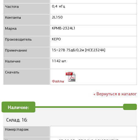
0,4 кГц
Частота
2L150
Контакты
KPMB-2324L1
Марка
KEPO
Производитель
15~27В 75дБ/0,2м [HCE2324A]
Примечание
1142 шт.
Наличие
Скачать
Файлы
« Вернуться в каталог
Наличие:
Склад, 16:
Номер/парам.