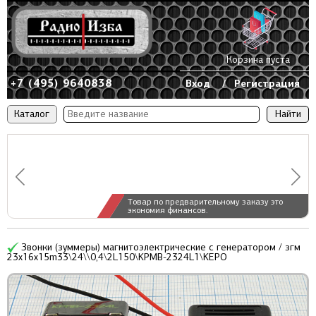
Корзина пуста
+7 (495) 9640838
Вход
/
Регистрация
Каталог
Товар по предварительному заказу это
экономия финансов.
Звонки (зуммеры) магнитоэлектрические c генератором / згм
23x16x15m33\24\\0,4\2L150\KPMB-2324L1\KEPO