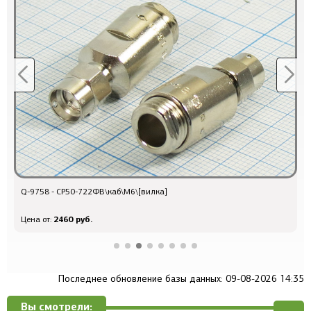
Q-9758 - СР50-722ФВ\каб\М6\[вилка]
з
2460 руб.
Цена от:
Ц
Последнее обновление базы данных: 09-08-2026 14:35
Вы смотрели: