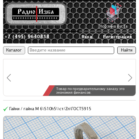
Корзина пуста
+7 (495) 9640838
Вход
/
Регистрация
Каталог
Товар по предварительному заказу это
экономия финансов.
Гайки / гайка М 6\S10h5\\ст/Zn\ГОСТ5915