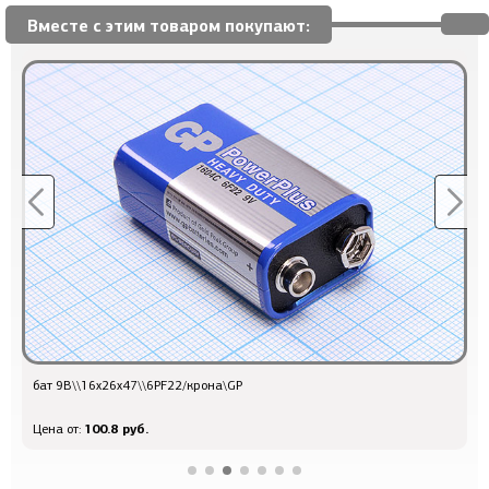
Вместе с этим товаром покупают:
бат 9В\\16x26x47\\6PF22/крона\GP
б
100.8 руб.
Цена от:
Ц