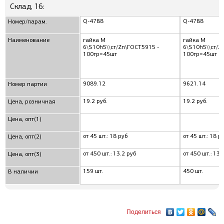
Склад, 16:
Q-4788
Q-4788
Номер/парам.
Наименование
гайка М
гайка М
6\S10h5\\ст/Zn\ГОСТ5915 -
6\S10h5\\ст/Z
100гр=45шт
100гр=45шт
9089.12
9621.14
Номер партии
19.2 руб.
19.2 руб.
Цена, розничная
Цена, опт(1)
от 45 шт.: 18 руб
от 45 шт.: 18 р
Цена, опт(2)
от 450 шт.: 13.2 руб
от 450 шт.: 13.
Цена, опт(3)
159 шт.
450 шт.
В наличии
Поделиться