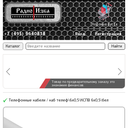
Корзина пуста
+7 (495) 9640838
Вход
/
Регистрация
Каталог
Товар по предварительному заказу это
экономия финансов.
Телефонные кабели / каб телеф\6x0,5\КСПВ 6x0,5\бел