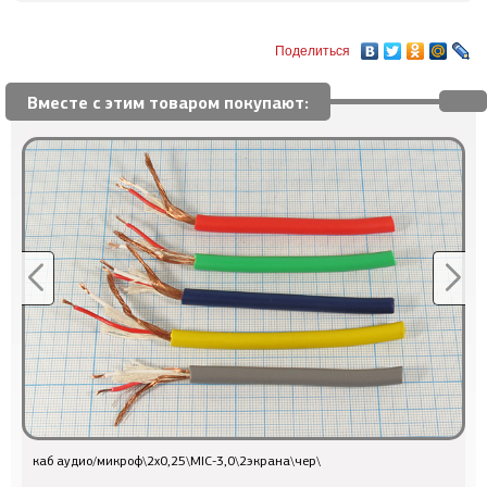
Поделиться
Вместе с этим товаром покупают:
каб аудио/микроф\2x0,25\MIC-3,0\2экрана\чер\
1