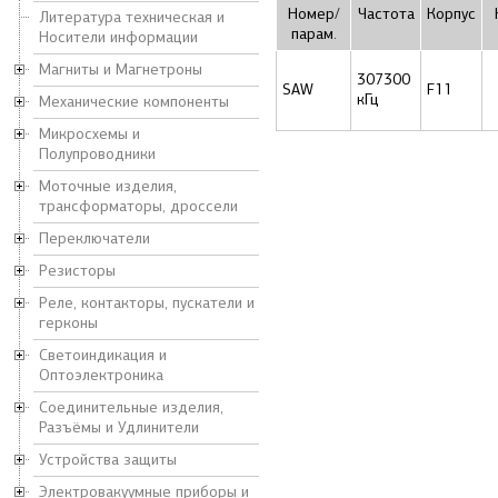
Номер/
Частота
Корпус
Литература техническая и
парам.
Носители информации
Магниты и Магнетроны
307300
SAW
F11
кГц
Механические компоненты
Микросхемы и
Полупроводники
Моточные изделия,
трансформаторы, дроссели
Переключатели
Резисторы
Реле, контакторы, пускатели и
герконы
Светоиндикация и
Оптоэлектроника
Соединительные изделия,
Разъёмы и Удлинители
Устройства защиты
Электровакуумные приборы и