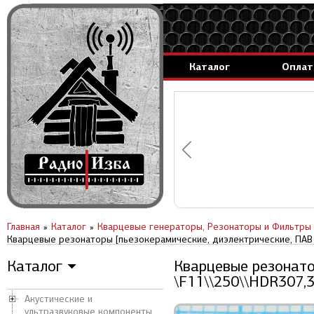
Каталог
Оплат
аммируемые генераторы.
вление за 1 день.
Главная
Каталог
Кварцевые генераторы, Резонаторы и Фильтры
Кварцевые резонаторы [пьезокерамические, диэлектрические, ПАВ 
Каталог
Кварцевые резонато
▼
\F11\\250\\HDR307,
Акустические и
ультразвуковые компоненты