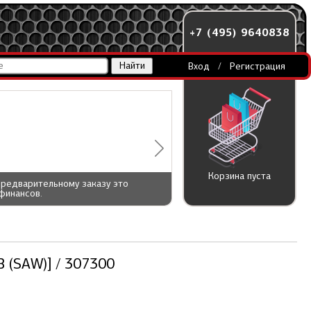
+7 (495) 9640838
Вход
/
Регистрация
Корзина пуста
предварительному заказу это
финансов.
 (SAW)] / 307300