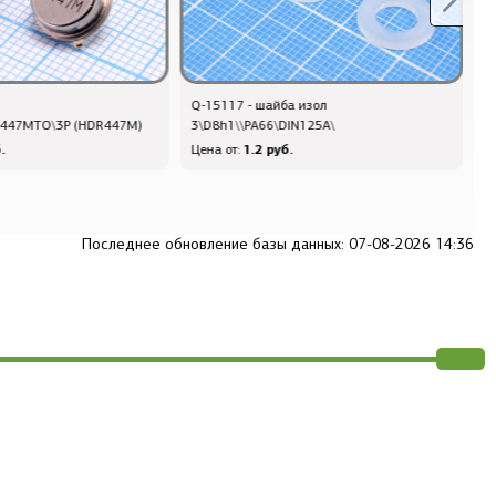
Q-15117 - шайба изол
S
R447MTO\3P (HDR447M)
3\D8h1\\PA66\DIN125A\
6
.
1.2 руб.
Цена от:
Ц
Последнее обновление базы данных: 07-08-2026 14:36