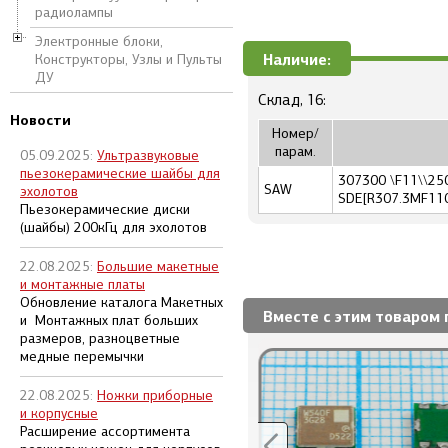
радиолампы
Электронные блоки,
Наличие:
Конструкторы, Узлы и Пульты
ДУ
Склад, 16:
Новости
Номер/
парам.
05.09.2025:
Ультразвуковые
пьезокерамические шайбы для
307300 \F11\\25
SAW
эхолотов
SDE[R307.3MF110
Пьезокерамические диски
(шайбы) 200кГц для эхолотов
22.08.2025:
Большие макетные
и монтажные платы
Обновление каталога Макетных
Вместе с этим товаром 
и Монтажных плат больших
размеров, разноцветные
медные перемычки
22.08.2025:
Ножки приборные
и корпусные
Расширение ассортимента