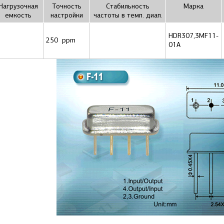
Нагрузочная
Точность
Стабильность
Маркa
емкость
настройки
частоты в темп. диап.
HDR307,3MF11-
250 ppm
01A