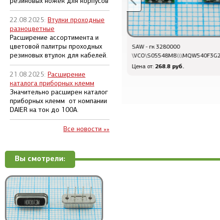
резиновых ножек для корпусов
22.08.2025:
Втулки проходные
разноцветные
Расширение ассортимента и
цветовой палитры проходных
SAW - 916800 \S05035C4\\
SAW - гк 3280000
резиновых втулок для кабелей.
80\\HDR916,80MS20\(HD2903)
\VCO\S05548M8\\\MQW540F3G
40.8 руб.
268.8 руб.
Цена от:
Цена от:
21.08.2025:
Расширение
каталога приборных клемм
Значительно расширен каталог
приборных клемм от компании
DAIER на ток до 100А.
Все новости »»
Вы смотрели: