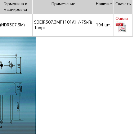
Гармоника и
Примечание
Наличие
Скачать
маркировка
Файлы
SDE[R307.3MF1101A]+/-75кГц
(HDR307.3M)
194 шт.
1порт