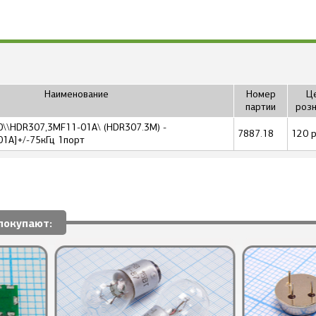
Наименование
Номер
Це
партии
розн
0\\HDR307,3MF11-01A\ (HDR307.3M) -
7887.18
120 р
1A]+/-75кГц 1порт
покупают: