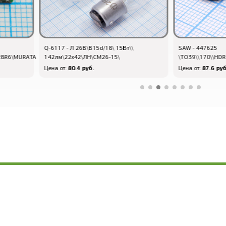
Q-6117 - Л 26В\B15d/18\ 15Вт\\
SAW - 447625
28R6\MURATA
142лм\22x42\ЛН\СМ26-15\
\TO39\\170\\HD
80.4 руб.
87.6 руб
Цена от:
Цена от: