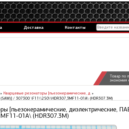
а
Доставка
Контакты
Товар по 
экономия 
Кварцевые резонаторы [пьезокерамические, д
(SAW)] / 307300 \F11\\250\\HDR307,3MF11-01A\ (HDR307.3M)
ры [пьезокерамические, диэлектрические, ПАВ
3MF11-01A\ (HDR307.3M)