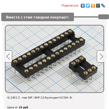
Поделиться
Вместе с этим товаром покупают:
\ 8HP 2,54\узк\цанг\SCSM- 8\
Q-12773 - шт/гн авто\ 4C\\
786 руб.
Цена от: