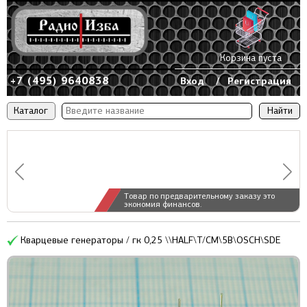
Корзина пуста
+7 (495) 9640838
Вход
/
Регистрация
Каталог
Товар по предварительному заказу это
экономия финансов.
Кварцевые генераторы / гк 0,25 \\HALF\T/CM\5В\OSCH\SDE