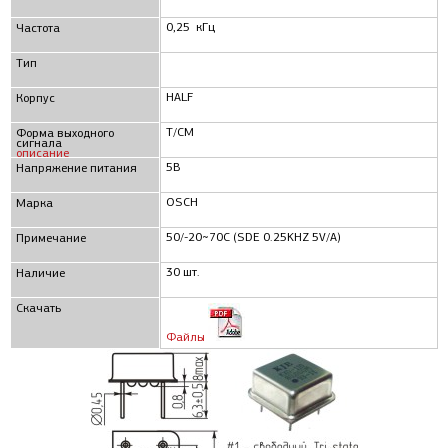
0,25 кГц
Частота
Тип
HALF
Корпус
T/CM
Форма выходного
сигнала
описание
5В
Напряжение питания
OSCH
Марка
50/-20~70C (SDE 0.25KHZ 5V/A)
Примечание
30 шт.
Наличие
Скачать
Файлы