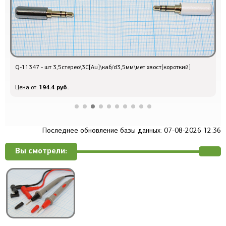
Q-11347 - шт 3,5стерео\3C[Au]\каб/d3,5мм\мет хвост[короткий]
п
194.4 руб.
Цена от:
Ц
Последнее обновление базы данных: 07-08-2026 12:36
Вы смотрели: