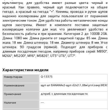
мультиметра, для удобства имеют разные цвета: черный и
красный. Как правило, черный щуп подключается на общее
гнездо, а красный на гнезда "+". Клеммы, провода и ручки щупов
надежно изолированы для защиты пользователя от поражения
электрическим током. Для удобства работы металлические концы
щупов заострены. Имеют в комплекте поставки защитные
изолирующие колпачки для жал, что увеличивает удобство и
безопасность работы и при хранении. Категория 2 до 1000В 20А.
Длина: 1080 мм. Длина рукояти от защитной гарды: 85 мм. Длина
жала: 18 мм. Длина штекера: 18 мм. Диаметр штекера: 8 мм. Угол
штекера: 90 градусов (прямой). Подходят для приборов с
длинным посадочным гнездом, например приборов серий: M890*,
M266*, MS200*, MY6*, MS826*, UT5* UT6*, UT7*.
Характеристики модели
Q-13375
Номер/парам.
щуп шт BANANAx2-щуп d2x2\1,08м\угл\закр\REX05
Наименование
д/приб. с длинным посадочным гн.
Примечание
---
Наличие