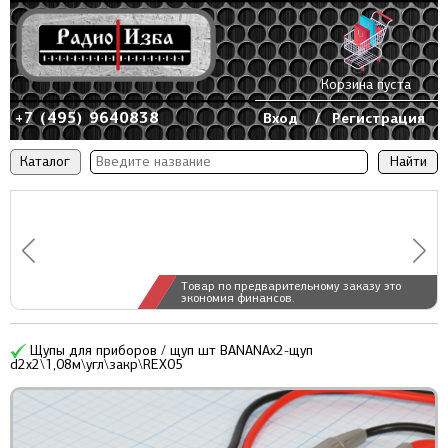
Корзина пуста
+7 (495) 9640838
Вход
/
Регистрация
Каталог
Товар по предварительному заказу это
экономия финансов.
Щупы для приборов / щуп шт BANANAx2-щуп
d2x2\1,08м\угл\закр\REX05