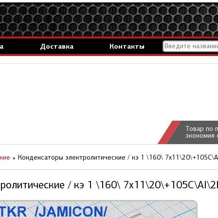
а
Доставка
Контакты
Товар по 
экономия 
кие
Конденсаторы электролитические / кэ 1 \160\ 7x11\20\+105C\A
ролитические / кэ 1 \160\ 7x11\20\+105C\Al