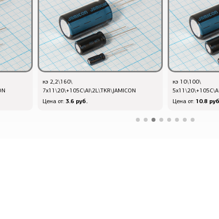
кэ 2,2\160\
кэ 10\100\
ON
7x11\20\+105C\Al\2L\TKR\JAMICON
5x11\20\+105C\A
3.6 руб.
10.8 руб
Цена от:
Цена от: