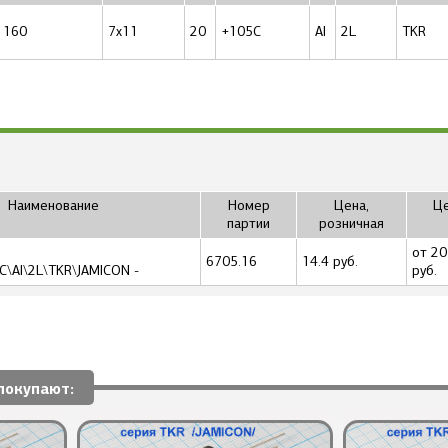
160
7x11
20
+105C
Al
2L
TKR
Наименование
Номер
Цена,
Це
партии
розничная
от 20
6705.16
14.4 руб.
C\Al\2L\TKR\JAMICON -
руб.
покупают: