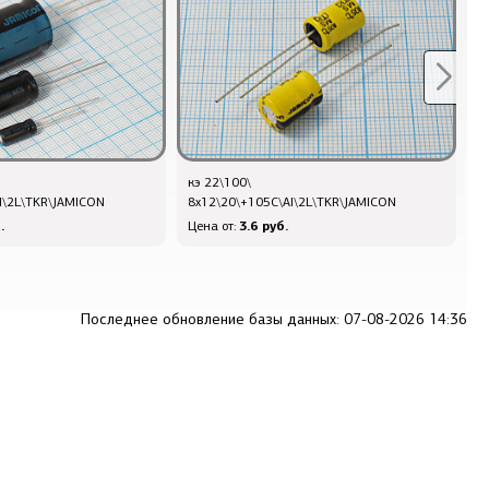
кэ 22\100\
к
l\2L\TKR\JAMICON
8x12\20\+105C\Al\2L\TKR\JAMICON
5
.
3.6 руб.
Цена от:
Ц
Последнее обновление базы данных: 07-08-2026 14:36