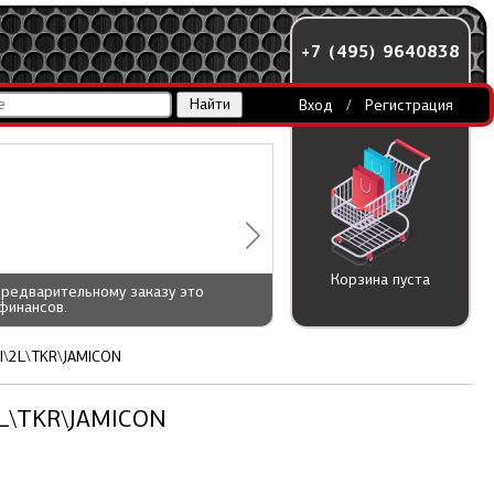
+7 (495) 9640838
Вход
/
Регистрация
Корзина пуста
предварительному заказу это
финансов.
l\2L\TKR\JAMICON
\2L\TKR\JAMICON