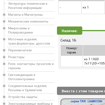
Литература техническая и
-
кэ 1
Носители информации
Магниты и Магнетроны
Механические компоненты
Микросхемы и
Наличие:
Полупроводники
Моточные изделия,
Склад, 16:
трансформаторы, дроссели
Номер/
Переключатели
парам.
Резисторы
кэ 1 \160\
7x11\20\+105
Реле, контакторы, пускатели и
герконы
Светоиндикация и
Оптоэлектроника
Соединительные изделия,
Разъёмы и Удлинители
Вместе с этим товаром 
Устройства защиты
Электровакуумные приборы и