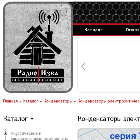
Каталог
Оплат
аммируемые генераторы.
вление за 1 день.
Главная
Каталог
Конденсаторы
Конденсаторы электролитичес
Каталог
Конденсаторы элект
▼
Акустические и
ультразвуковые компоненты