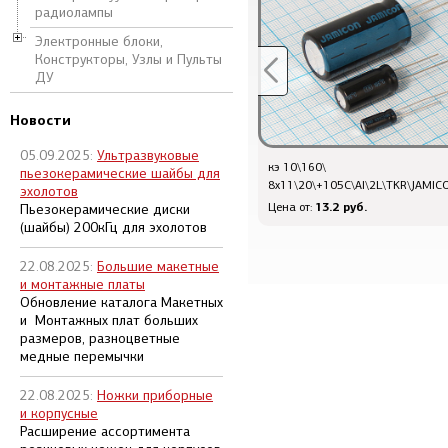
радиолампы
Электронные блоки,
Конструкторы, Узлы и Пульты
ДУ
Новости
05.09.2025:
Ультразвуковые
кэ 100\ 16\
кэ 10\160\
пьезокерамические шайбы для
5x11\20\+105C\Al\2L\TKR\JAMICON
8x11\20\+105C\Al\2L\TKR\JAMIC
эхолотов
7.2 руб.
13.2 руб.
Цена от:
Цена от:
Пьезокерамические диски
(шайбы) 200кГц для эхолотов
22.08.2025:
Большие макетные
и монтажные платы
Обновление каталога Макетных
и Монтажных плат больших
размеров, разноцветные
медные перемычки
22.08.2025:
Ножки приборные
и корпусные
Расширение ассортимента