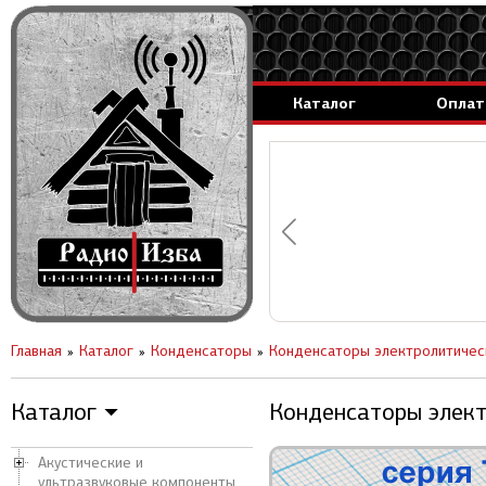
Каталог
Оплат
аммируемые генераторы.
вление за 1 день.
Главная
Каталог
Конденсаторы
Конденсаторы электролитичес
Каталог
Конденсаторы элект
▼
Акустические и
ультразвуковые компоненты