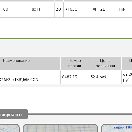
160
8x11
20
+105C
Al
2L
TKR
Наименование
Номер
Цена,
Ц
партии
розничная
от 2
8487.13
32.4 руб.
C\Al\2L\TKR\JAMICON -
руб.
покупают: