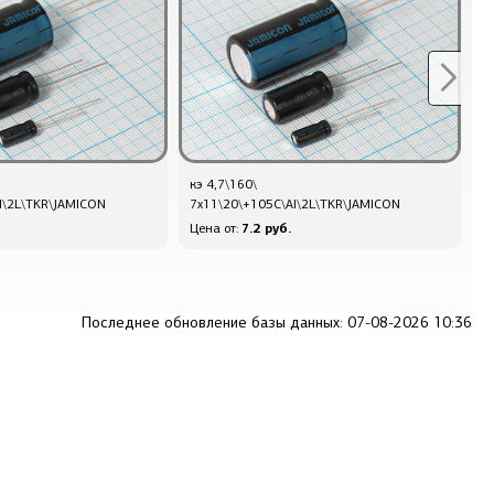
кэ 4,7\160\
к
l\2L\TKR\JAMICON
7x11\20\+105C\Al\2L\TKR\JAMICON
2
7.2 руб.
Цена от:
Ц
Последнее обновление базы данных: 07-08-2026 10:36