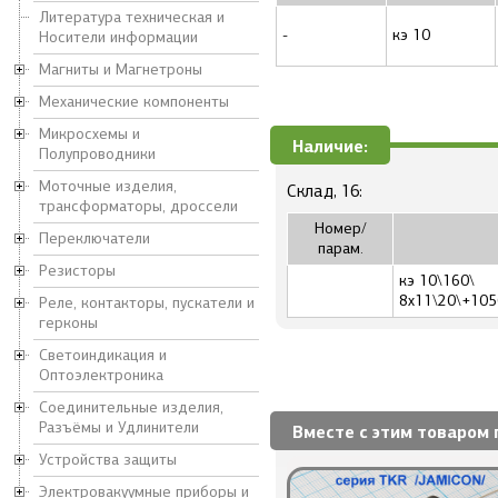
Литература техническая и
-
кэ 10
Носители информации
Магниты и Магнетроны
Механические компоненты
Микросхемы и
Наличие:
Полупроводники
Моточные изделия,
Склад, 16:
трансформаторы, дроссели
Номер/
Переключатели
парам.
Резисторы
кэ 10\160\
8x11\20\+105
Реле, контакторы, пускатели и
герконы
Светоиндикация и
Оптоэлектроника
Соединительные изделия,
Разъёмы и Удлинители
Вместе с этим товаром 
Устройства защиты
Электровакуумные приборы и