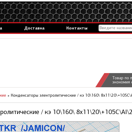
а
Доставка
Контакты
Товар по 
экономия 
кие
Конденсаторы электролитические / кэ 10\160\ 8x11\20\+105C\
ролитические / кэ 10\160\ 8x11\20\+105C\Al