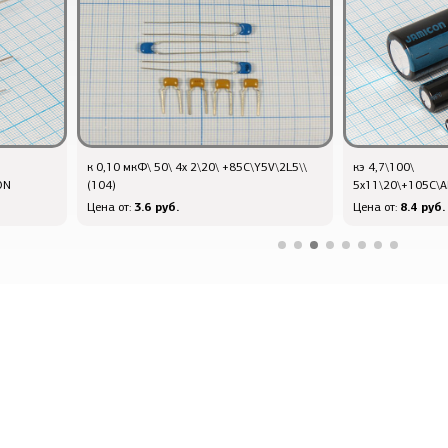
к 0,10 мкФ\ 50\ 4x 2\20\ +85C\Y5V\2L5\\
кэ 4,7\100\
ON
(104)
5x11\20\+105C\A
3.6 руб.
8.4 руб.
Цена от:
Цена от: