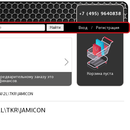
+7 (495) 9640838
Вход
/
Регистрация
Корзина пуста
предварительному заказу это
финансов.
Al\2L\TKR\JAMICON
\2L\TKR\JAMICON