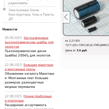
радиолампы
Электронные блоки,
Конструкторы, Узлы и Пульты
ДУ
Новости
05.09.2025:
Ультразвуковые
Р 1,0К\ 0,250\AXI 2,3x 6,2\ 5\CF\2L\CFR\
кэ 2,2\160\
пьезокерамические шайбы для
7x11\20\+105C\Al\2L\TKR\JAMIC
эхолотов
1.2 руб.
3.6 руб.
Цена от:
Цена от:
Пьезокерамические диски
(шайбы) 200кГц для эхолотов
22.08.2025:
Большие макетные
и монтажные платы
Обновление каталога Макетных
и Монтажных плат больших
размеров, разноцветные
медные перемычки
22.08.2025:
Ножки приборные
и корпусные
Расширение ассортимента