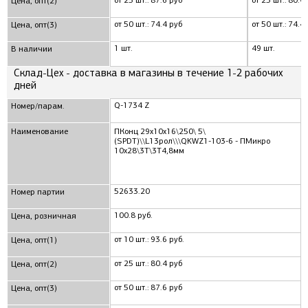
от 25 шт.: 87.6 руб
от 25 шт.: 80.4
Цена, опт(2)
от 50 шт.: 74.4 руб
от 50 шт.: 74.4
Цена, опт(3)
1 шт.
49 шт.
В наличии
Склад-Цех - доставка в магазины в течение 1-2 рабочих
дней
Q-1734 Z
Номер/парам.
Наименование
ПКонц 29x10x16\250\ 5\
(SPDT)\\L13рол\\\QKWZ1-103-6 - ПМикро
10x28\3T\3T4,8мм
52633.20
Номер партии
100.8 руб.
Цена, розничная
от 10 шт.: 93.6 руб.
Цена, опт(1)
от 25 шт.: 80.4 руб
Цена, опт(2)
от 50 шт.: 87.6 руб
Цена, опт(3)