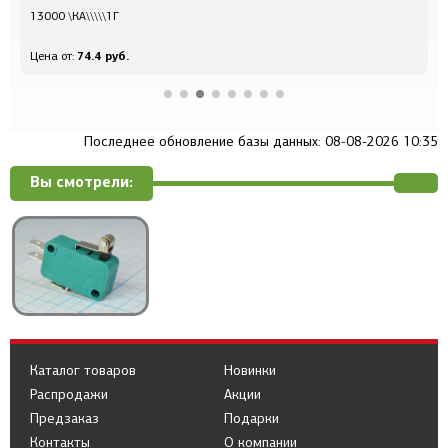
13000 \КА\\\\\1Г
Р
74.4 руб.
Цена от:
Ц
Последнее обновление базы данных: 08-08-2026 10:35
Вы смотрели:
Каталог товаров
Новинки
Распродажи
Акции
Предзаказ
Подарки
Контакты
О компании