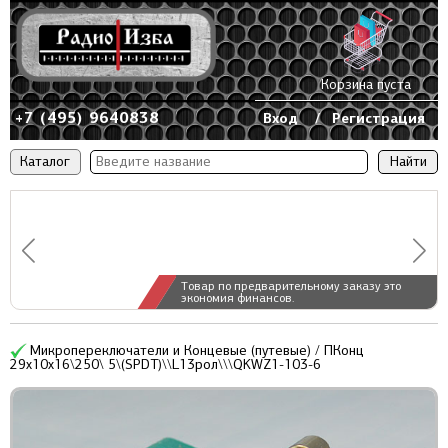
Корзина пуста
+7 (495) 9640838
Вход
/
Регистрация
Каталог
Товар по предварительному заказу это
экономия финансов.
Микропереключатели и Концевые (путевые) / ПКонц
29x10x16\250\ 5\(SPDT)\\L13рол\\\QKWZ1-103-6