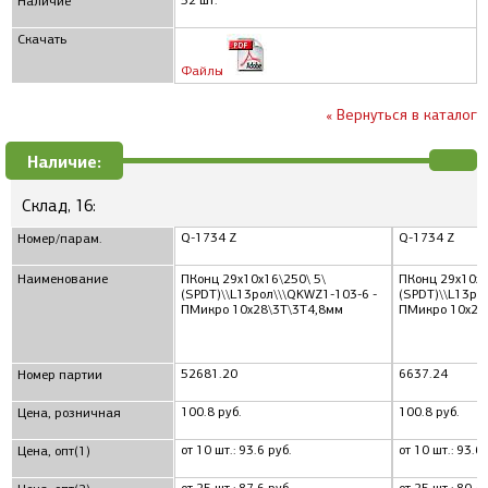
52 шт.
Наличие
Скачать
Файлы
« Вернуться в каталог
Наличие:
Склад, 16:
Q-1734 Z
Q-1734 Z
Номер/парам.
Наименование
ПКонц 29x10x16\250\ 5\
ПКонц 29x10x1
(SPDT)\\L13рол\\\QKWZ1-103-6 -
(SPDT)\\L13ро
ПМикро 10x28\3T\3T4,8мм
ПМикро 10x28
52681.20
6637.24
Номер партии
100.8 руб.
100.8 руб.
Цена, розничная
от 10 шт.: 93.6 руб.
от 10 шт.: 93.6 
Цена, опт(1)