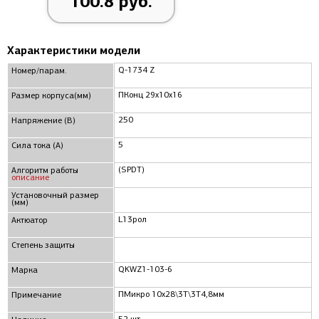
100.8 руб.
Характеристики модели
Q-1734 Z
Номер/парам.
ПКонц 29x10x16
Размер корпуса(мм)
250
Напряжение (В)
5
Сила тока (А)
(SPDT)
Алгоритм работы
описание
Установочный размер
(мм)
L13рол
Актюатор
Степень защиты
QKWZ1-103-6
Марка
ПМикро 10x28\3T\3T4,8мм
Примечание