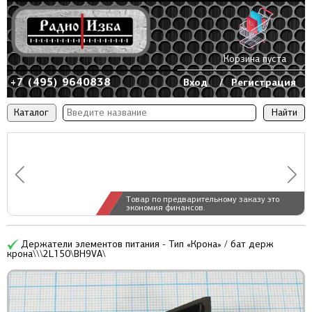
Корзина пуста
+7 (495) 9640838
Вход
/
Регистрация
Каталог
Товар по предварительному заказу это
экономия финансов.
Держатели элементов питания - Тип «Крона» / бат держ
крона\\\2L150\BH9VA\