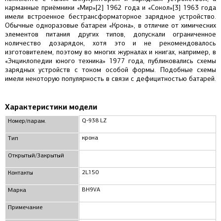
карманные приёмники «Мир»[2] 1962 года и «Сокол»[3] 1963 года
имели встроенное бестрансформаторное зарядное устройство.
Обычные одноразовые батареи «Крона», в отличие от химических
элементов питания других типов, допускали ограниченное
количество дозарядок, хотя это и не рекомендовалось
изготовителем, поэтому во многих журналах и книгах, например, в
«Энциклопедии юного техника» 1977 года, публиковались схемы
зарядных устройств с током особой формы. Подобные схемы
имели некоторую популярность в связи с дефицитностью батарей.
Характеристики модели
Q-938 LZ
Номер/парам.
крона
Тип
Открытый/Закрытый
2L150
Контакты
BH9VA
Марка
Примечание