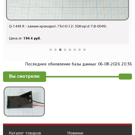
Q-1449 R - зажим крокодил\ 73x16\12\ 30А\кр\d 7\8-0049\
Q
194.4 руб.
Цена от:
Ц
Последнее обновление базы данных: 06-08-2026 20:36
Вы смотрели:
Каталог товаров
Новинки