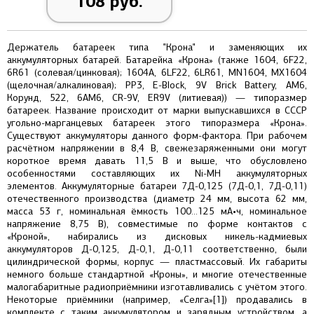
108 руб.
Держатель батареек типа "Крона" и заменяющих их
аккумуляторных батарей. Батарейка «Крона» (также 1604, 6F22,
6R61 (солевая/цинковая); 1604A, 6LF22, 6LR61, MN1604, MX1604
(щелочная/алкалиновая); PP3, E-Block, 9V Brick Battery, AM6,
Корунд, 522, 6AM6, CR-9V, ER9V (литиевая)) — типоразмер
батареек. Название происходит от марки выпускавшихся в СССР
угольно-марганцевых батареек этого типоразмера «Крона».
Существуют аккумуляторы данного форм-фактора. При рабочем
расчётном напряжении в 8,4 В, свежезаряженными они могут
короткое время давать 11,5 В и выше, что обусловлено
особенностями составляющих их Ni-MH аккумуляторных
элементов. Аккумуляторные батареи 7Д-0,125 (7Д-0,1, 7Д-0,11)
отечественного производства (диаметр 24 мм, высота 62 мм,
масса 53 г, номинальная ёмкость 100…125 мА•ч, номинальное
напряжение 8,75 В), совместимые по форме контактов с
«Кроной», набирались из дисковых никель-кадмиевых
аккумуляторов Д-0,125, Д-0,1, Д-0,11 соответственно, были
цилиндрической формы, корпус — пластмассовый. Их габариты
немного больше стандартной «Кроны», и многие отечественные
малогабаритные радиоприёмники изготавливались с учётом этого.
Некоторые приёмники (например, «Селга»[1]) продавались в
комплекте с таким аккумулятором и зарядным устройством, а