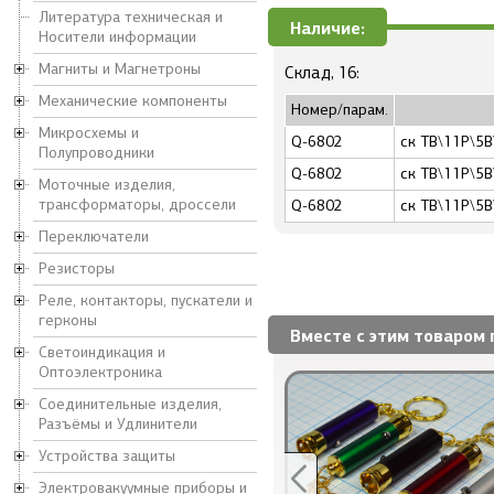
Литература техническая и
Наличие:
Носители информации
Магниты и Магнетроны
Склад, 16:
Механические компоненты
Номер/парам.
Микросхемы и
Q-6802
ск ТВ\11P\5В
Полупроводники
Q-6802
ск ТВ\11P\5В
Моточные изделия,
трансформаторы, дроссели
Q-6802
ск ТВ\11P\5В
Переключатели
Резисторы
Реле, контакторы, пускатели и
герконы
Вместе с этим товаром 
Светоиндикация и
Оптоэлектроника
Соединительные изделия,
Разъёмы и Удлинители
Устройства защиты
Электровакуумные приборы и