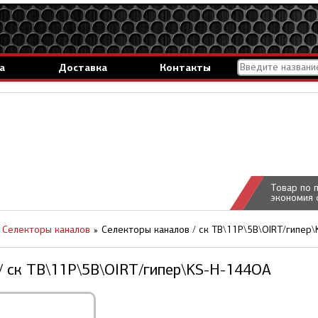
а
Доставка
Контакты
Товар по 
экономия 
Селекторы каналов
Селекторы каналов / ск ТВ\11P\5В\OIRT/гипер
/ ск ТВ\11P\5В\OIRT/гипер\KS-H-144OA