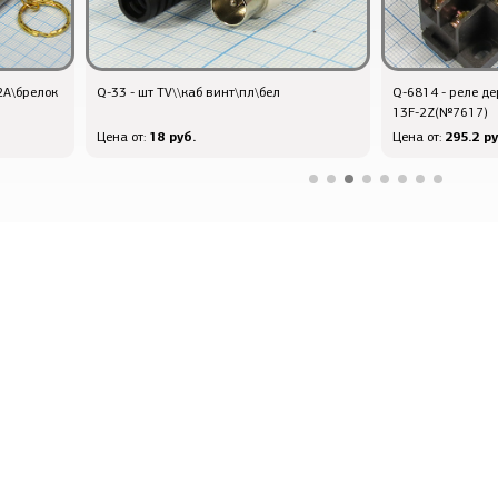
2A\брелок
Q-33 - шт TV\\каб винт\пл\бел
Q-6814 - реле де
13F-2Z(№7617)
18 руб.
295.2 ру
Цена от:
Цена от: