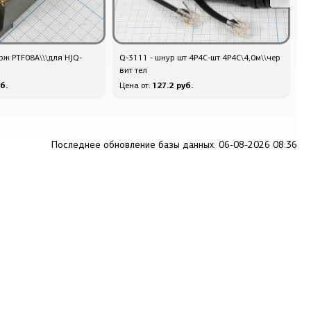
рж PTF08A\\\для HJQ-
Q-3111 - шнур шт 4P4C-шт 4P4C\4,0м\\чер
Q
вит тел
1
б.
127.2 руб.
Цена от:
Ц
Последнее обновление базы данных: 06-08-2026 08:36