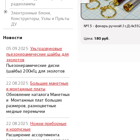
радиолампы
Электронные блоки,
Конструкторы, Узлы и Пульты
ДУ
транз 2SC3356 \NPN\20В 0,1А\SOT-
№13 - фонарь ручной\1сД\4x39
23\NEC
Новости
40.8 руб.
180 руб.
Цена от:
Цена:
05.09.2025:
Ультразвуковые
пьезокерамические шайбы для
эхолотов
Пьезокерамические диски
(шайбы) 200кГц для эхолотов
22.08.2025:
Большие макетные
и монтажные платы
Обновление каталога Макетных
и Монтажных плат больших
размеров, разноцветные
медные перемычки
22.08.2025:
Ножки приборные
и корпусные
Расширение ассортимента