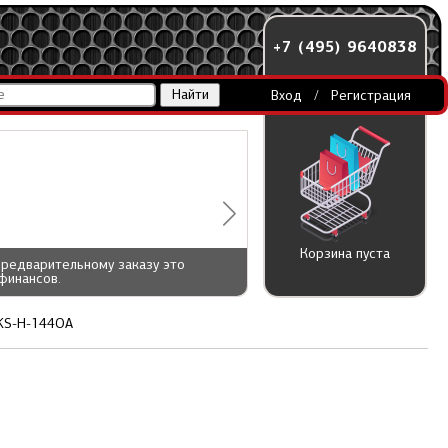
+7 (495) 9640838
Вход
/
Регистрация
Корзина пуста
предварительному заказу это
финансов.
\KS-H-144OA