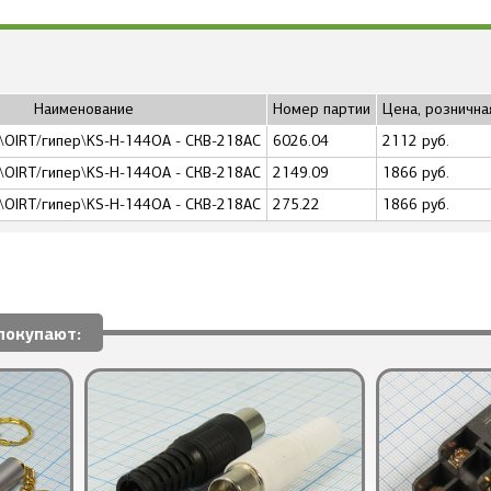
Наименование
Номер партии
Цена, рознична
\OIRT/гипер\KS-H-144OA - СКВ-218АС
6026.04
2112 руб.
\OIRT/гипер\KS-H-144OA - СКВ-218АС
2149.09
1866 руб.
\OIRT/гипер\KS-H-144OA - СКВ-218АС
275.22
1866 руб.
покупают: