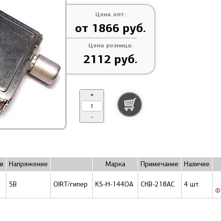
Цена опт:
от 1866 руб.
Цена розница:
2112 руб.
+
-
в
Напряжение
Марка
Примечание
Наличие
5В
OIRT/гипер
KS-H-144OA
СКВ-218АС
4 шт.
Ф