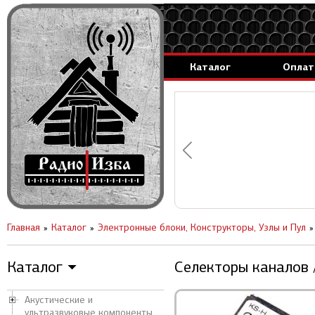
Каталог
Оплат
аммируемые генераторы.
вление за 1 день.
Главная
Каталог
Электронные блоки, Конструкторы, Узлы и Пул
Каталог
Селекторы каналов 
▼
Акустические и
ультразвуковые компоненты