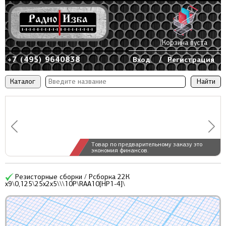
Корзина пуста
+7 (495) 9640838
Вход
/
Регистрация
Каталог
Товар по предварительному заказу это
экономия финансов.
Резисторные сборки / Рсборка 22К
x9\0,125\25x2x5\\\10P\RAA10[НР1-4]\