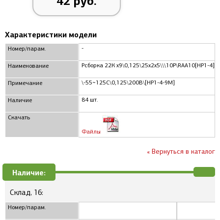
42 руб.
Характеристики модели
-
Номер/парам.
Рсборка 22К x9\0,125\25x2x5\\\10P\RAA10[НР1-4]\
Наименование
\-55~125C\0,125\200В\[НР1-4-9М]
Примечание
84 шт.
Наличие
Скачать
Файлы
« Вернуться в каталог
Наличие:
Склад, 16:
Номер/парам.