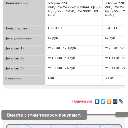
Наименование
Рсборка 22К
Рсборка 22К
x9\0,125\25x2x5\\\10P\RAA10[НР1-
x9\0,125\25x2
4]\ - \-55~125C\0,125\200В\[НР1-
4]\ - \-55~125
4-9М]
4-9М]
10801.07
5819.11
Номер партии
42 руб.
42 руб.
Цена, розничная
от 25 шт.: 32.4 руб.
от 25 шт.: 32.4 
Цена, опт(1)
от 100 шт.: 30 руб
от 100 шт.: 30 
Цена, опт(2)
от 500 шт.: 24 руб
от 500 шт.: 24 
Цена, опт(3)
4 шт.
80 шт.
В наличии
Поделиться
Вместе с этим товаром покупают: