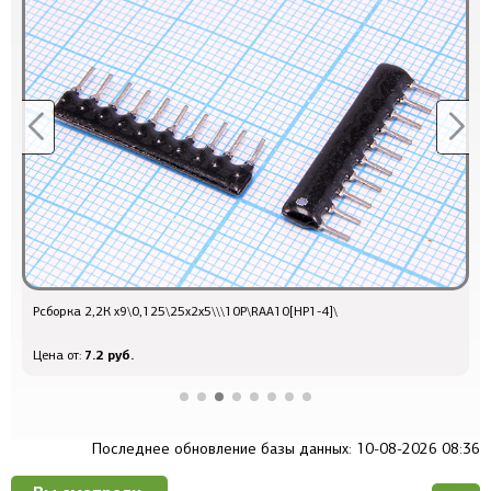
Рсборка 2,2К x9\0,125\25x2x5\\\10P\RAA10[НР1-4]\
Р
7.2 руб.
Цена от:
Ц
Последнее обновление базы данных: 10-08-2026 08:36