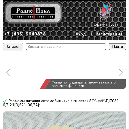
Корзина пуста
+7 (495) 9640838
Вход
/
Регистрация
Каталог
Товар по предварительному заказу это
экономия финансов.
Разъемы питания автомобильные / гн авто\ 8C\\каб\\DJ7081-
6,3-21[DJ621-B6,3A]\