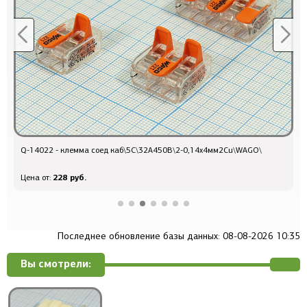
Q-14022 - клемма соед каб\5C\32А450В\2-0,14x4мм2Cu\WAGO\
Р
228 руб.
Цена от:
Ц
Последнее обновление базы данных: 08-08-2026 10:35
Вы смотрели: