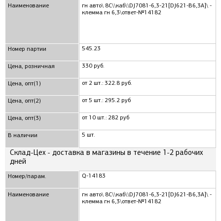
Наименование
гн авто\ 8C\\каб\\DJ7081-6,3-21[DJ621-B6,3A]\ -
клемма гн 6,3\ответ-№14182
545.23
Номер партии
330 руб.
Цена, розничная
от 2 шт.: 322.8 руб.
Цена, опт(1)
от 5 шт.: 295.2 руб
Цена, опт(2)
от 10 шт.: 282 руб
Цена, опт(3)
5 шт.
В наличии
Склад-Цех - доставка в магазины в течение 1-2 рабочих
дней
Q-14183
Номер/парам.
Наименование
гн авто\ 8C\\каб\\DJ7081-6,3-21[DJ621-B6,3A]\ -
клемма гн 6,3\ответ-№14182