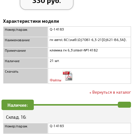
330 руб.
Характеристики модели
Q-14183
Номер/парам.
гн авто\ 8C\\каб\\DJ7081-6,3-21[DJ621-B6,3A]\
Наименование
клемма гн 6,3\ответ-№14182
Примечание
21 шт.
Наличие
Скачать
Файлы
« Вернуться в каталог
Наличие:
Склад, 16:
Q-14183
Номер/парам.