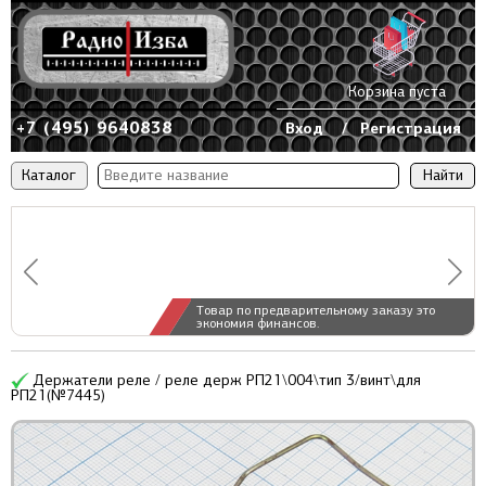
Корзина пуста
+7 (495) 9640838
Вход
/
Регистрация
Каталог
Товар по предварительному заказу это
экономия финансов.
Держатели реле / реле держ РП21\004\тип 3/винт\для
РП21(№7445)