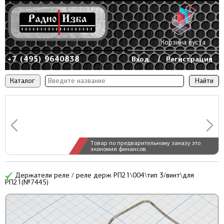
Корзина пуста
+7 (495) 9640838
Вход
/
Регистрация
Каталог
Товар по предварительному заказу это
экономия финансов.
Держатели реле / реле держ РП21\004\тип 3/винт\для
РП21(№7445)