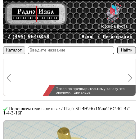
Корзина пуста
+7 (495) 9640838
Вход
/
Регистрация
Каталог
Товар по предварительному заказу это
экономия финансов.
Переключатели галетные / ПГал\ 3П 4Н\F6x16\пл\16C\RCL371-
1-4-3-16F