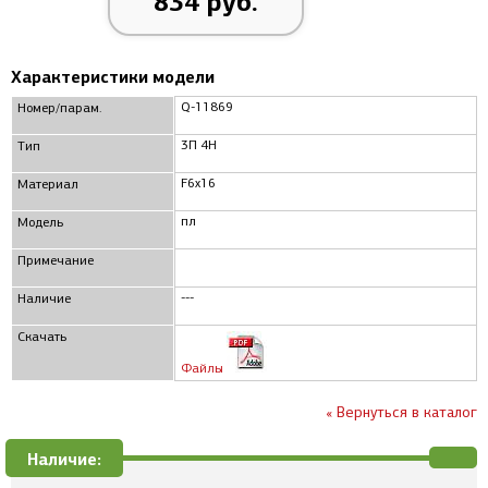
834 руб.
Характеристики модели
Q-11869
Номер/парам.
3П 4Н
Тип
F6x16
Материал
пл
Модель
Примечание
---
Наличие
Скачать
Файлы
« Вернуться в каталог
Наличие: