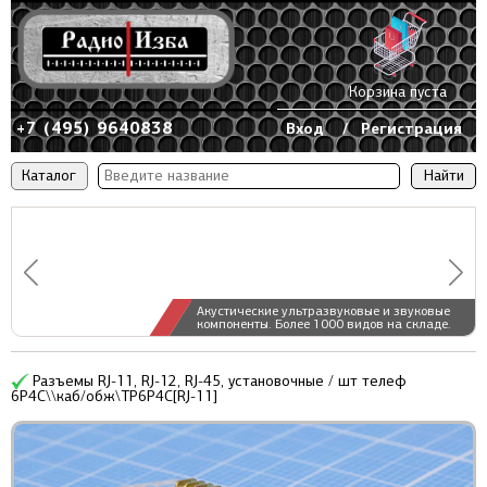
Корзина пуста
+7 (495) 9640838
Вход
/
Регистрация
Каталог
Акустические ультразвуковые и звуковые
компоненты. Более 1000 видов на складе.
Разъемы RJ-11, RJ-12, RJ-45, установочные / шт телеф
6P4C\\каб/обж\TP6P4C[RJ-11]