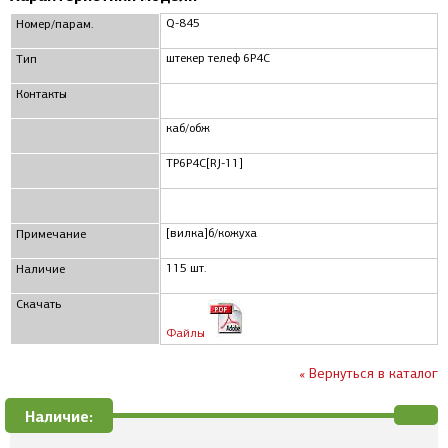
Q-845
Номер/парам.
штекер телеф 6P4C
Тип
Контакты
каб/обж
TP6P4C[RJ-11]
[вилка]б/кожуха
Примечание
115 шт.
Наличие
Скачать
Файлы
« Вернуться в каталог
Наличие: