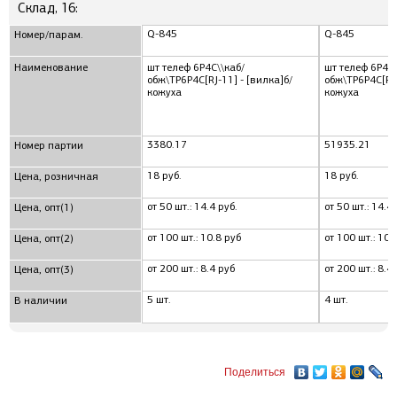
Склад, 16:
Q-845
Q-845
Номер/парам.
Наименование
шт телеф 6P4C\\каб/
шт телеф 6P4C\
обж\TP6P4C[RJ-11] - [вилка]б/
обж\TP6P4C[RJ-
кожуха
кожуха
3380.17
51935.21
Номер партии
18 руб.
18 руб.
Цена, розничная
от 50 шт.: 14.4 руб.
от 50 шт.: 14.4 
Цена, опт(1)
от 100 шт.: 10.8 руб
от 100 шт.: 10.
Цена, опт(2)
от 200 шт.: 8.4 руб
от 200 шт.: 8.4
Цена, опт(3)
5 шт.
4 шт.
В наличии
Поделиться