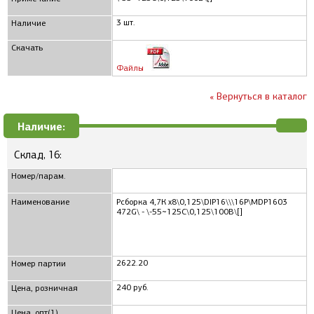
3 шт.
Наличие
Скачать
Файлы
« Вернуться в каталог
Наличие:
Склад, 16:
Номер/парам.
Наименование
Рсборка 4,7К x8\0,125\DIP16\\\16P\MDP1603
472G\ - \-55~125C\0,125\100В\[]
2622.20
Номер партии
240 руб.
Цена, розничная
Цена, опт(1)