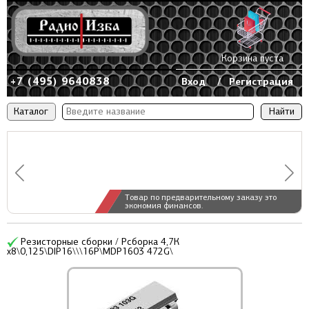
Корзина пуста
+7 (495) 9640838
Вход
/
Регистрация
Каталог
Товар по предварительному заказу это
экономия финансов.
Резисторные сборки / Рсборка 4,7К
x8\0,125\DIP16\\\16P\MDP1603 472G\