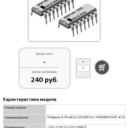
Цена опт:
-
+
Цена розница:
-
240 руб.
Характеристики модели
-
Номер/парам.
Рсборка 4,7К x8\0,125\DIP16\\\16P\MDP1603 472G\
Наименование
\-55~125C\0,125\100В\[]
Примечание