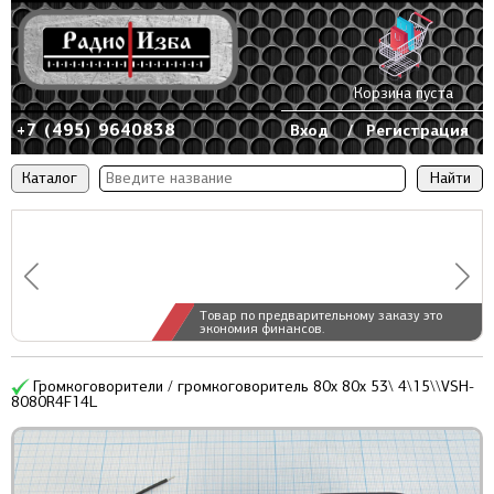
Корзина пуста
+7 (495) 9640838
Вход
/
Регистрация
Каталог
Товар по предварительному заказу это
экономия финансов.
Громкоговорители / громкоговоритель 80x 80x 53\ 4\15\\VSH-
8080R4F14L