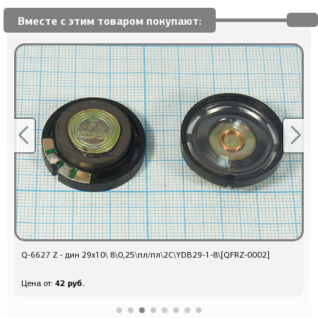
Вместе с этим товаром покупают:
Q-6627 Z - дин 29x10\ 8\0,25\пл/пл\2C\YDB29-1-8\[QFRZ-0002]
Q
42 руб.
Цена от:
Ц