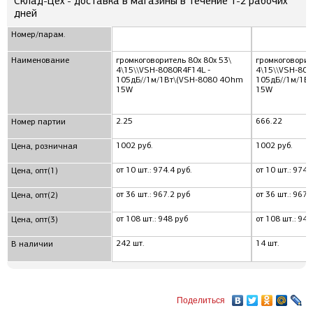
Склад-Цех - доставка в магазины в течение 1-2 рабочих
дней
Номер/парам.
Наименование
громкоговоритель 80x 80x 53\
громкоговорит
4\15\\VSH-8080R4F14L -
4\15\\VSH-808
105дБ//1м/1Вт\(VSH-8080 4Ohm
105дБ//1м/1В
15W
15W
2.25
666.22
Номер партии
1002 руб.
1002 руб.
Цена, розничная
от 10 шт.: 974.4 руб.
от 10 шт.: 974.
Цена, опт(1)
от 36 шт.: 967.2 руб
от 36 шт.: 967.
Цена, опт(2)
от 108 шт.: 948 руб
от 108 шт.: 948
Цена, опт(3)
242 шт.
14 шт.
В наличии
Поделиться