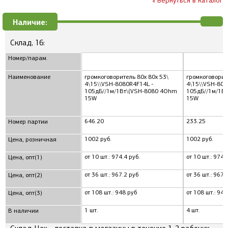
« Вернуться в каталог
Наличие:
Склад, 16:
Номер/парам.
Наименование
громкоговоритель 80x 80x 53\
громкоговорит
4\15\\VSH-8080R4F14L -
4\15\\VSH-808
105дБ//1м/1Вт\(VSH-8080 4Ohm
105дБ//1м/1В
15W
15W
646.20
233.25
Номер партии
1002 руб.
1002 руб.
Цена, розничная
от 10 шт.: 974.4 руб.
от 10 шт.: 974.
Цена, опт(1)
от 36 шт.: 967.2 руб
от 36 шт.: 967.
Цена, опт(2)
от 108 шт.: 948 руб
от 108 шт.: 948
Цена, опт(3)
1 шт.
4 шт.
В наличии