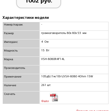
1002 руб.
Характеристики модели
-
Номер/парам.
громкоговоритель 80x 80x 53 мм
Размер
4 Ом
Импеданс
15 Вт
Мощность
VSH-8080R4F14L
Марка
Производитель
105дБ//1м/1Вт\(VSH-8080 4Ohm 15W
Примечание
261 шт.
Наличие
Скачать
Файл