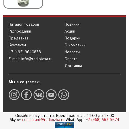
Каталог товаров
Новинки
Распродажи
Акции
Предзаказ
Подарки
Контакты
О компании
+7 (495) 9640838
Новости
E-mail: info@radioizba.ru
Оплата
Доставка
Мы в соцсетях:
© 2026 Радиоизба
Онлайн консультанты. Время работы с 11:00 до 17:00
Skype:
consultant@radioizba.ru
WhatsApp:
+7 (968) 563-5674
Политика в отношении обработки
персональных данных