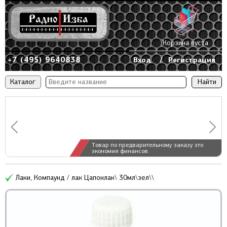
Корзина пуста
+7 (495) 9640838
Вход
/
Регистрация
Каталог
Товар по предварительному заказу это
экономия финансов.
Лаки, Компаунд / лак Цапонлак\ 30мл\зел\\