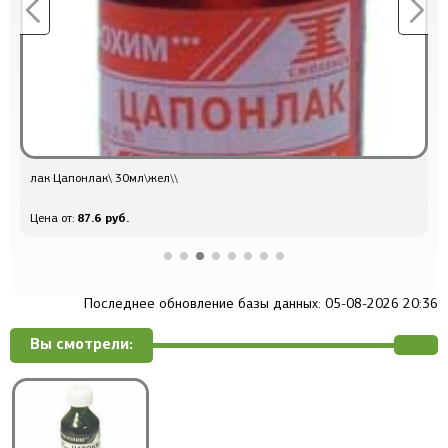
лак Цапонлак\ 30мл\жел\\
л
87.6 руб.
Цена от:
Ц
Последнее обновление базы данных: 05-08-2026 20:36
Вы смотрели: