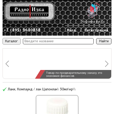
Корзина пуста
+7 (495) 9640838
Вход
/
Регистрация
Каталог
Товар по предварительному заказу это
экономия финансов.
Лаки, Компаунд / лак Цапонлак\ 30мл\кр\\