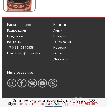
Каталог товаров
Новинки
Распродажи
Акции
Предзаказ
Подарки
Контакты
О компании
+7 (495) 9640838
Новости
E-mail: info@radioizba.ru
Оплата
Доставка
Мы в соцсетях:
© 2026 Радиоизба
Онлайн консультанты. Время работы с 11:00 до 17:00
Политика в отношении обработки
Skype:
consultant@radioizba.ru
WhatsApp:
+7 (968) 563-5674
персональных данных