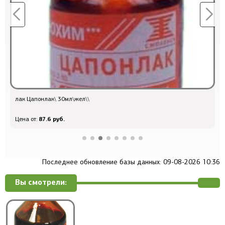
лак Цапонлак\ 30мл\жел\\
л
87.6 руб.
Цена от:
Ц
Последнее обновление базы данных: 09-08-2026 10:36
Вы смотрели: