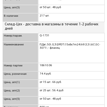
от 50 шт.: 48 руб
Цена, опт(3)
217 шт.
В наличии
Склад-Цех - доставка в магазины в течение 1-2 рабочих
дней
Q-1731
Номер/парам.
Наименование
ПДв\ 50\ 0,3\DPDT\15x8x7m24\h9\3,5\\6C\SC-
3071\ - фланец
18610.06
Номер партии
74.4 руб.
Цена, розничная
от 15 шт.: 66 руб.
Цена, опт(1)
от 25 шт.: 56.4 руб
Цена, опт(2)
от 50 шт.: 48 руб
Цена, опт(3)