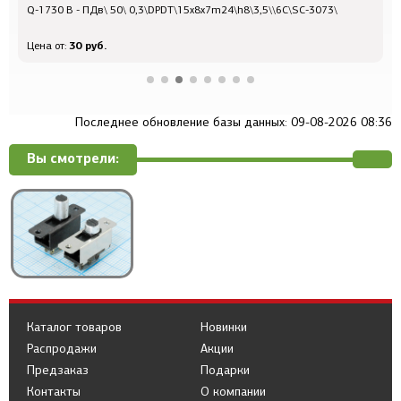
Q-1730 B - ПДв\ 50\ 0,3\DPDT\15x8x7m24\h8\3,5\\6C\SC-3073\
Q
30 руб.
Цена от:
Ц
Последнее обновление базы данных: 09-08-2026 08:36
Вы смотрели:
Каталог товаров
Новинки
Распродажи
Акции
Предзаказ
Подарки
Контакты
О компании