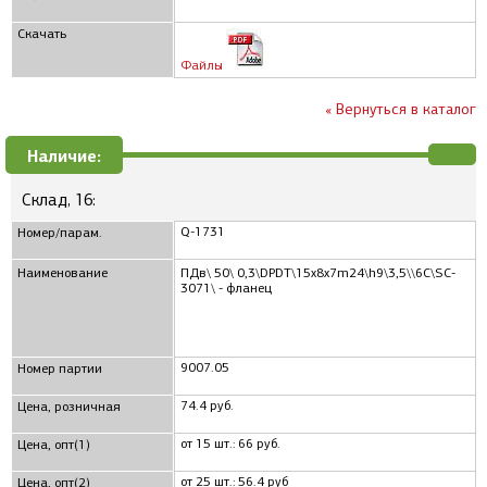
Скачать
Файлы
« Вернуться в каталог
Наличие:
Склад, 16:
Q-1731
Номер/парам.
Наименование
ПДв\ 50\ 0,3\DPDT\15x8x7m24\h9\3,5\\6C\SC-
3071\ - фланец
9007.05
Номер партии
74.4 руб.
Цена, розничная
от 15 шт.: 66 руб.
Цена, опт(1)
от 25 шт.: 56.4 руб
Цена, опт(2)