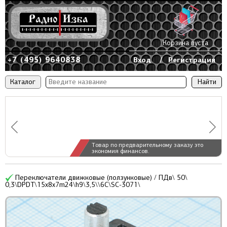
Корзина пуста
+7 (495) 9640838
Вход
/
Регистрация
Каталог
Товар по предварительному заказу это
экономия финансов.
Переключатели движковые (ползунковые) / ПДв\ 50\
0,3\DPDT\15x8x7m24\h9\3,5\\6C\SC-3071\