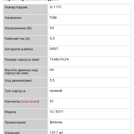
Q-1731
Номер/парам.
ПДв
Название
50
Напряжение (В)
0,3
Рабочий ток (А)
DPDT
Алгоритм работы
15x8x7m24
Размер корпуса (мм)
h9
Высота движка над
корпусом (мм)
3,5
Ход движка(мм)
прямой
Тип корпуса
6C
Контакты (
описание
)
SC-3071
Марка
фланец
Примечание
1017 шт.
Наличие