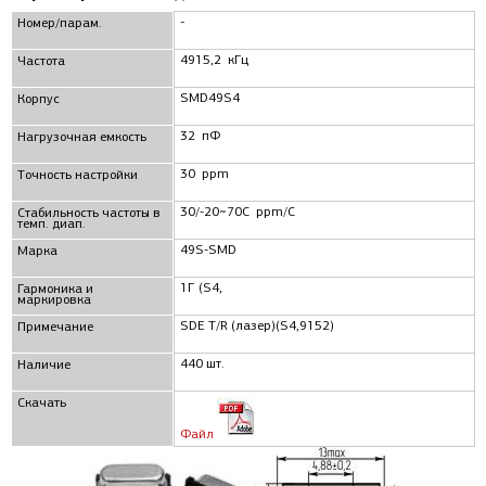
-
Номер/парам.
4915,2 кГц
Частота
SMD49S4
Корпус
32 пФ
Нагрузочная емкость
30 ppm
Точность настройки
30/-20~70C ppm/C
Стабильность частоты в
темп. диап.
49S-SMD
Маркa
1Г (S4,
Гармоника и
маркировка
SDE T/R (лазер)(S4,9152)
Примечание
440 шт.
Наличие
Скачать
Файл