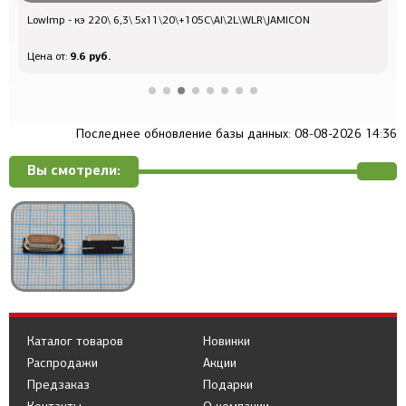
LowImp - кэ 220\ 6,3\ 5x11\20\+105C\Al\2L\WLR\JAMICON
Q
9.6 руб.
Цена от:
Ц
Последнее обновление базы данных: 08-08-2026 14:36
Вы смотрели:
Каталог товаров
Новинки
Распродажи
Акции
Предзаказ
Подарки