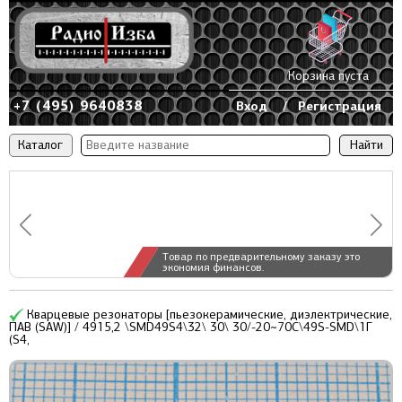
Корзина пуста
+7 (495) 9640838
Вход
/
Регистрация
Каталог
Товар по предварительному заказу это
экономия финансов.
Кварцевые резонаторы [пьезокерамические, диэлектрические,
ПАВ (SAW)] / 4915,2 \SMD49S4\32\ 30\ 30/-20~70C\49S-SMD\1Г
(S4,