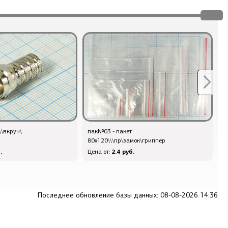
\\вкруч\
пак№03 - пакет
Q
80x120\\\пр\замок\гриппер
.
2.4 руб.
Цена от:
Ц
Последнее обновление базы данных: 08-08-2026 14:36