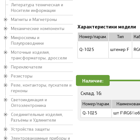
Литература техническая и
Носители информации
Магниты и Магнетроны
Характеристики модели
Механические компоненты
Номер/парам.
Тип
Ка
Микросхемы и
Полупроводники
Q-1025
штекер F
RG
Моточные изделия,
трансформаторы, дроссели
Переключатели
Резисторы
Наличие:
Реле, контакторы, пускатели и
герконы
Склад, 16:
Светоиндикация и
Номер/парам.
Наименова
Оптоэлектроника
Q-1025
шт F\RG6\\об
Соединительные изделия,
Разъёмы и Удлинители
Устройства защиты
Электровакуумные приборы и