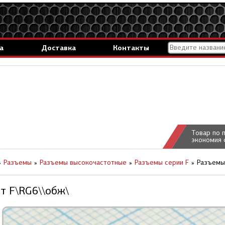
а
Доставка
Контакты
Товар по 
экономия 
Разъемы
Разъемы высокочастотные
Разъемы серии F
Разъемы 
шт F\RG6\\обж\