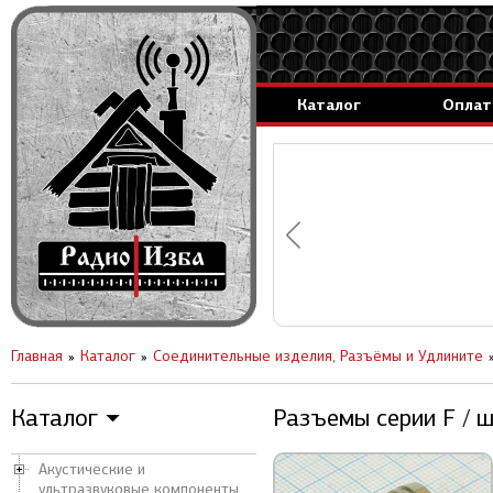
Каталог
Оплат
аммируемые генераторы.
вление за 1 день.
Главная
Каталог
Соединительные изделия, Разъёмы и Удлините
Каталог
Разъемы серии F / 
▼
Акустические и
ультразвуковые компоненты