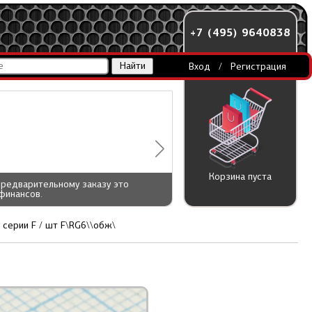
+7 (495) 9640838
Вход
/
Регистрация
Корзина пуста
предварительному заказу это
финансов.
серии F / шт F\RG6\\обж\