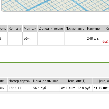
бель
Контакт
Монтаж
Дополнительно
Примечание
Наличие
С
6
обж
248 шт.
Фай
ние
Номер партии
Цена, розничная
Цена, опт(1)
Цена, о
ж\ -
1844.11
56.4 руб.
от 10 шт.: 52.8 руб.
от 15 шт.