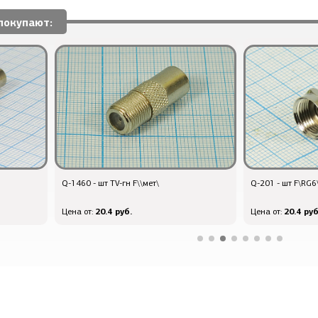
покупают:
Q-1460 - шт TV-гн F\\мет\
Q-201 - шт F\RG6
20.4 руб.
20.4 руб
Цена от:
Цена от: