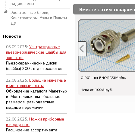
радиолампы
Вместе с этим товаром 
Электронные блоки,
Конструкторы, Узлы и Пульты
ДУ
Новости
05.09.2025:
Ультразвуковые
пьезокерамические шайбы для
эхолотов
Пьезокерамические диски
(шайбы) 200кГц для эхолотов
каб рк75\1x0,724\RG6/U\медь\бел
Q-901 - шт BNC\RG58\\обж\
22.08.2025:
Большие макетные
и монтажные платы
56.4 руб.
100.8 руб.
Цена от:
Цена от:
Обновление каталога Макетных
и Монтажных плат больших
размеров, разноцветные
медные перемычки
22.08.2025:
Ножки приборные
и корпусные
Расширение ассортимента