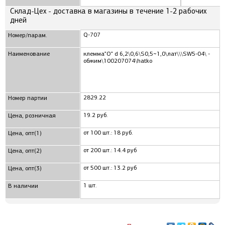
Склад-Цех - доставка в магазины в течение 1-2 рабочих
дней
Q-707
Номер/парам.
Наименование
клемма"O" d 6,2\0,6\S0,5~1,0\лат\\\SW5-04\ -
обжим\100207074\hatko
2829.22
Номер партии
19.2 руб.
Цена, розничная
от 100 шт.: 18 руб.
Цена, опт(1)
от 200 шт.: 14.4 руб
Цена, опт(2)
от 500 шт.: 13.2 руб
Цена, опт(3)
1 шт.
В наличии