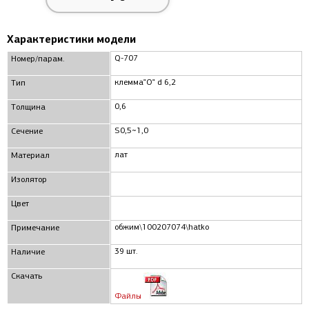
Характеристики модели
Q-707
Номер/парам.
клемма"O" d 6,2
Тип
0,6
Толщина
S0,5~1,0
Сечение
лат
Материал
Изолятор
Цвет
обжим\100207074\hatko
Примечание
39 шт.
Наличие
Скачать
Файлы