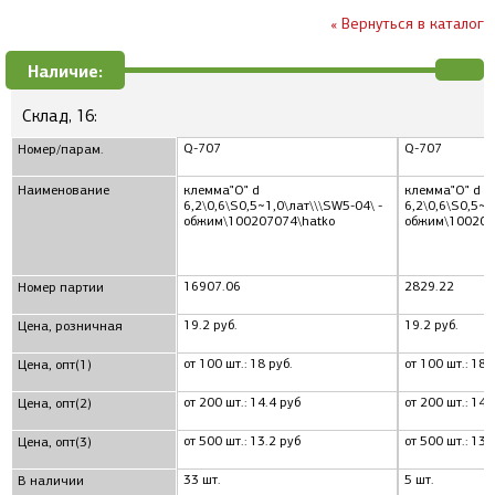
« Вернуться в каталог
Наличие:
Склад, 16:
Q-707
Q-707
Номер/парам.
Наименование
клемма"O" d
клемма"O" d
6,2\0,6\S0,5~1,0\лат\\\SW5-04\ -
6,2\0,6\S0,5~1
обжим\100207074\hatko
обжим\100207
16907.06
2829.22
Номер партии
19.2 руб.
19.2 руб.
Цена, розничная
от 100 шт.: 18 руб.
от 100 шт.: 18 
Цена, опт(1)
от 200 шт.: 14.4 руб
от 200 шт.: 14.
Цена, опт(2)
от 500 шт.: 13.2 руб
от 500 шт.: 13.
Цена, опт(3)
33 шт.
5 шт.
В наличии