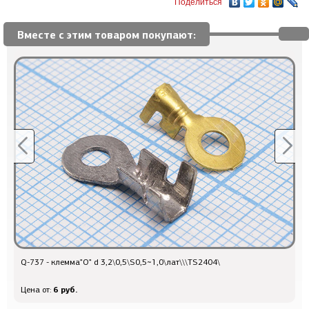
Поделиться
Вместе с этим товаром покупают:
Q-737 - клемма"O" d 3,2\0,5\S0,5~1,0\лат\\\TS2404\
Q
6 руб.
Цена от:
Ц