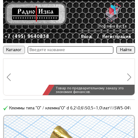
Корзина пуста
+7 (495) 9640838
Вход
/
Регистрация
Каталог
Товар по предварительному заказу это
экономия финансов.
Клеммы типа "O" / клемма"O" d 6,2\0,6\S0,5~1,0\лат\\\SW5-04\