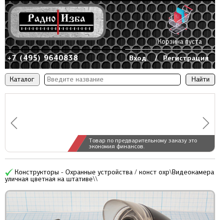
Корзина пуста
+7 (495) 9640838
Вход
/
Регистрация
Каталог
Товар по предварительному заказу это
экономия финансов.
Конструкторы - Охранные устройства / конст охр\Видеокамера
уличная цветная на штативе\\