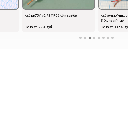
каб рк75\1x0,724\RG6/U\медь\бел
каб аудио/микро
5,0\экран\чер\
56.4 руб.
147.6 ру
Цена от:
Цена от: