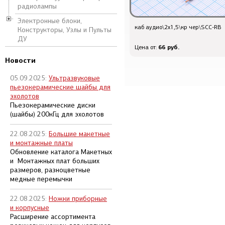
радиолампы
Электронные блоки,
каб рк50\1x0,813\RG58\\чер\
каб аудио\2x1,5\кр чер\SCC-RB
Конструкторы, Узлы и Пульты
ДУ
87.6 руб.
66 руб.
Цена от:
Цена от:
Новости
05.09.2025:
Ультразвуковые
пьезокерамические шайбы для
эхолотов
Пьезокерамические диски
(шайбы) 200кГц для эхолотов
22.08.2025:
Большие макетные
и монтажные платы
Обновление каталога Макетных
и Монтажных плат больших
размеров, разноцветные
медные перемычки
22.08.2025:
Ножки приборные
и корпусные
Расширение ассортимента