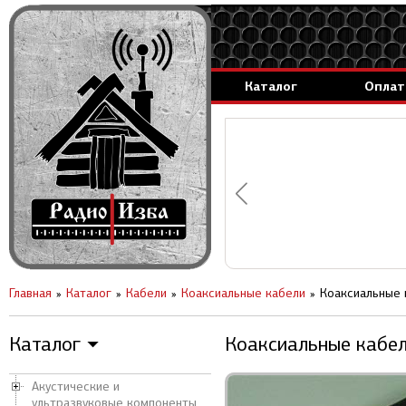
Каталог
Оплат
аммируемые генераторы.
вление за 1 день.
Главная
Каталог
Кабели
Коаксиальные кабели
Коаксиальные 
Каталог
Коаксиальные кабел
▼
Акустические и
ультразвуковые компоненты