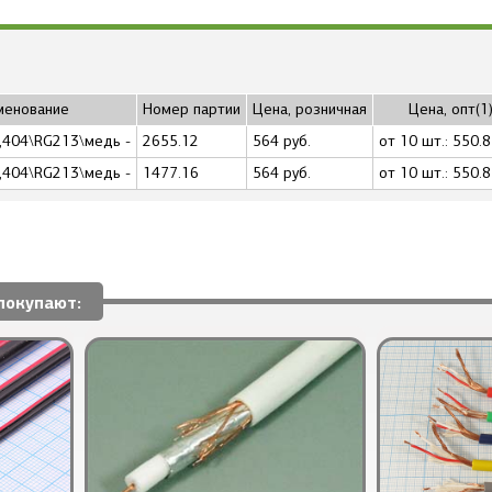
менование
Номер партии
Цена, розничная
Цена, опт(1
,404\RG213\медь -
2655.12
564 руб.
от 10 шт.: 550.8
,404\RG213\медь -
1477.16
564 руб.
от 10 шт.: 550.8
покупают: