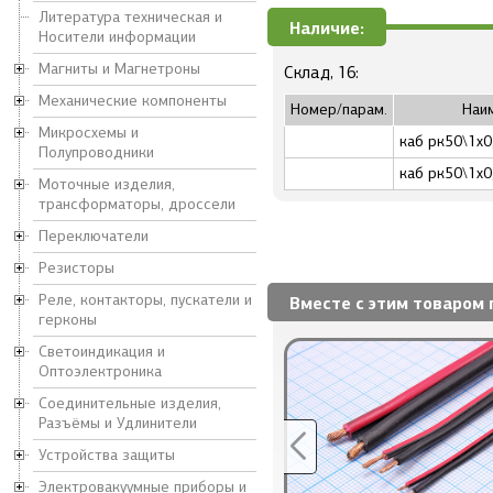
Литература техническая и
Наличие:
Носители информации
Магниты и Магнетроны
Склад, 16:
Механические компоненты
Номер/парам.
Наи
Микросхемы и
каб рк50\1x0
Полупроводники
каб рк50\1x0
Моточные изделия,
трансформаторы, дроссели
Переключатели
Резисторы
Реле, контакторы, пускатели и
Вместе с этим товаром 
герконы
Светоиндикация и
Оптоэлектроника
Соединительные изделия,
Разъёмы и Удлинители
Устройства защиты
Электровакуумные приборы и