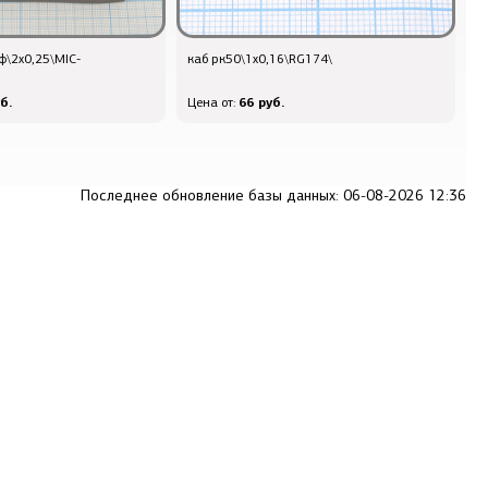
ф\2x0,25\MIC-
каб рк50\1x0,16\RG174\
к
б.
66 руб.
Цена от:
Ц
Последнее обновление базы данных: 06-08-2026 12:36