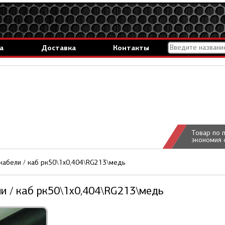
а
Доставка
Контакты
Товар по 
экономия 
кабели / каб рк50\1x0,404\RG213\медь
и / каб рк50\1x0,404\RG213\медь