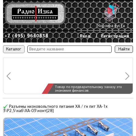
Корзина пуста
+7 (495) 9640838
Вход
/
Регистрация
Каталог
Товар по предварительному заказу это
экономия финансов.
Разъемы низковольтного питания XA / гн пит XA-1x
3\P2,5\каб\XA-03\конт[28]