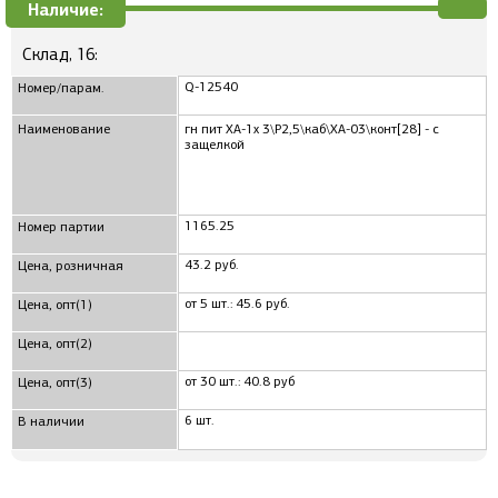
Наличие:
Склад, 16:
Q-12540
Номер/парам.
Наименование
гн пит XA-1x 3\P2,5\каб\XA-03\конт[28] - с
защелкой
1165.25
Номер партии
43.2 руб.
Цена, розничная
от 5 шт.: 45.6 руб.
Цена, опт(1)
Цена, опт(2)
от 30 шт.: 40.8 руб
Цена, опт(3)
6 шт.
В наличии