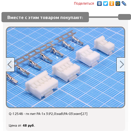
Поделиться
Вместе с этим товаром покупают:
Q-12548 - гн пит PA-1x 3\P2,0\каб\PA-03\конт[27]
Q
48 руб.
Цена от:
Ц