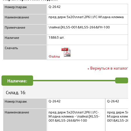
Q-2642
Номер/парам.
пред держ 5x20\плат\2P6\\\FC-M\одна клемма
Наименование
\пайка\[KLS5-001&KLS5-266&FH-100
Примечание
18863 шт.
Наличие
Скачать
Файлы
« Вернуться в каталог
Наличие:
Склад, 16:
Q-2642
Q-2642
Номер/парам.
Наименование
пред держ 5x20\плат\2P6\\\FC-
пред держ 5x2
M\одна клемма - \пайка\[KLS5-
M\одна клемма
001&KLS5-266&FH-100
001&KLS5-26