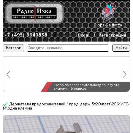
Корзина пуста
+7 (495) 9640838
Вход
/
Регистрация
Каталог
Товар по предварительному заказу это
экономия финансов.
Держатели предохранителей / пред держ 5x20\плат\2P6\\\FC-
M\одна клемма