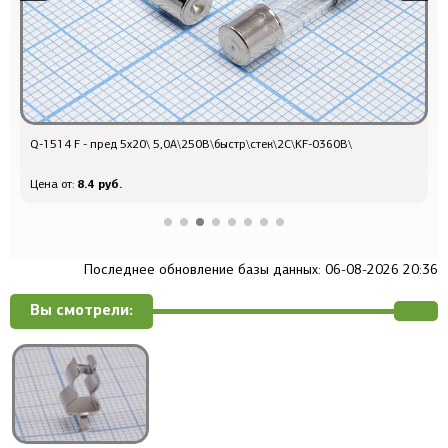
Q-1514 F - пред 5x20\ 5,0А\250В\быстр\стек\2C\KF-0360B\
Q
8.4 руб.
Цена от:
Ц
Последнее обновление базы данных: 06-08-2026 20:36
Вы смотрели: