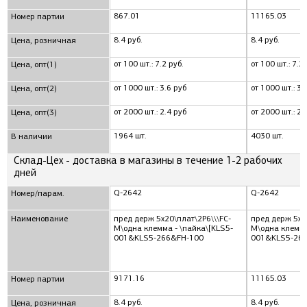
867.01
11165.03
Номер партии
8.4 руб.
8.4 руб.
Цена, розничная
от 100 шт.: 7.2 руб.
от 100 шт.: 7.2 
Цена, опт(1)
от 1000 шт.: 3.6 руб
от 1000 шт.: 3.
Цена, опт(2)
от 2000 шт.: 2.4 руб
от 2000 шт.: 2.
Цена, опт(3)
1964 шт.
4030 шт.
В наличии
Склад-Цех - доставка в магазины в течение 1-2 рабочих
дней
Q-2642
Q-2642
Номер/парам.
Наименование
пред держ 5x20\плат\2P6\\\FC-
пред держ 5x2
M\одна клемма - \пайка\[KLS5-
M\одна клемма
001&KLS5-266&FH-100
001&KLS5-26
9171.16
11165.03
Номер партии
8.4 руб.
8.4 руб.
Цена, розничная