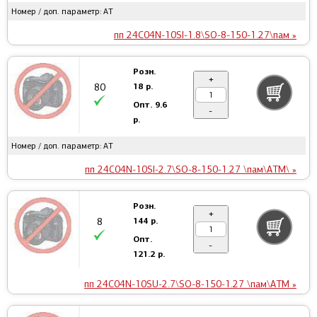
Номер / доп. параметр: AT
пп 24C04N-10SI-1.8\SO-8-150-1.27\пам »
Розн.
+
18 р.
80
Опт.
9.6
-
р.
Номер / доп. параметр: AT
пп 24C04N-10SI-2.7\SO-8-150-1.27 \пам\ATM\ »
Розн.
+
144 р.
8
Опт.
-
121.2 р.
пп 24C04N-10SU-2.7\SO-8-150-1.27 \пам\ATM »