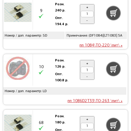
Розн.
+
240 р.
9
Опт.
-
194.4 р.
Номер / доп. параметр: SD
Примечание: (DF1084)[LT1083] 5А
пп 1084\TO-220 \пит\ »
Розн.
+
126 р.
10
Опт.
-
100.8 р.
Номер / доп. параметр: LD
пп 1086D2T33\TO-263 \пит\ »
Розн.
+
180 р.
68
Опт.