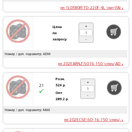
пп 1L0380R\TO-220F-4L \пит\FAI »
+
Цена
по
запросу
-
Номер / доп. параметр: ADM
пп 202EARNZ\SO16-150 \спец\AD »
Розн.
+
324 р.
21
Опт.
-
289.2 р.
Номер / доп. параметр: MAX
пп 202ECSE\SO-16-150 \спец\ »