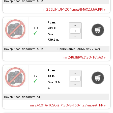
Номер / доп. параметр: ADM
пп 233LJN\DIP-20 \спец\[MAX233ACPP] »
Розн.
+
984 р.
10
Опт.
-
739.2 р.
Номер / доп. параметр: ADM
Примечание: (ADM2483BRWZ)
пп 2483BRWZ\SO-16\\AD »
Розн.
+
18 р.
17
Опт.
9.6
-
р.
Номер / доп. параметр: AT
пп 24C01A-10SC-2.7\SO-8-150-1.27\пам\ATM\ »