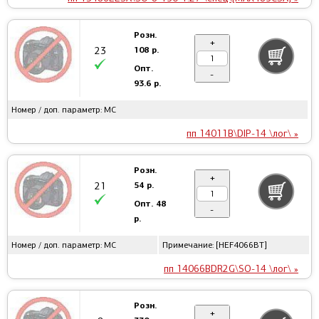
Розн.
+
108 р.
23
Опт.
-
93.6 р.
Номер / доп. параметр: MC
пп 14011B\DIP-14 \лог\ »
Розн.
+
54 р.
21
Опт.
48
-
р.
Номер / доп. параметр: MC
Примечание: [HEF4066BT]
пп 14066BDR2G\SO-14 \лог\ »
Розн.
+