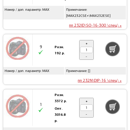
Номер / доп. параметр: MAX
Примечание:
[MAX232CSE+\MAX232ESE]
пп 232ID\SO-16-300 \спец\ »
+
9
Розн.
192 р.
-
Номер / доп. параметр: MAX
Примечание: []
пп 232N\DIP-16 \спец\ »
Розн.
3372 р.
+
1
Опт.
-
3016.8
р.