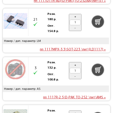
пп 1117DTTR-ADJ\D-PAK/[TO-252AA]\пит\ST »
Розн.
+
180 р.
21
Опт.
-
154.8 р.
Номер / доп. параметр: LM
пп 1117MPX-3.3\SOT-223 \пит\[LD1117] »
Розн.
+
132 р.
3
Опт.
-
100.8 р.
Номер / доп. параметр: AS
пп 1117R-2.5\D-PAK TO-252 \пит\AMS »
Розн.