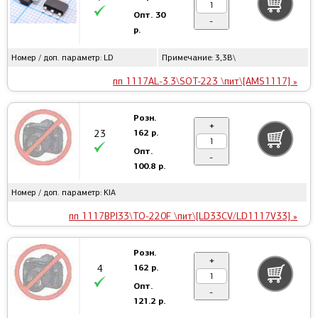
Опт.
30
-
р.
Номер / доп. параметр: LD
Примечание: 3,3В\
пп 1117AL-3.3\SOT-223 \пит\[AMS1117] »
Розн.
+
162 р.
23
Опт.
-
100.8 р.
Номер / доп. параметр: KIA
пп 1117BPI33\TO-220F \пит\[LD33CV/LD1117V33] »
Розн.
+
162 р.
4
Опт.
-
121.2 р.