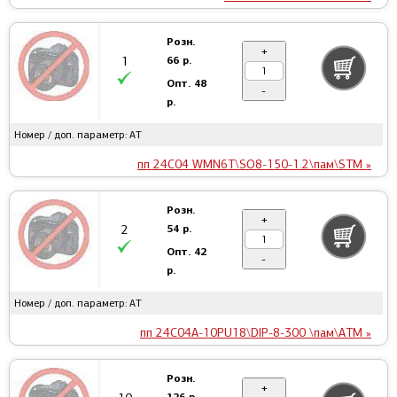
Розн.
+
66 р.
1
Опт.
48
-
р.
Номер / доп. параметр: AT
пп 24C04 WMN6T\SO8-150-1.2\пам\STM »
Розн.
+
54 р.
2
Опт.
42
-
р.
Номер / доп. параметр: AT
пп 24C04A-10PU18\DIP-8-300 \пам\ATM »
Розн.
+
126 р.