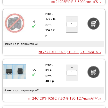
пп 24C08P\DIP-8-300 \спец\CSI »
Розн.
1770 р.
+
4
Опт.
-
1579.2
р.
Номер / доп. параметр: AT
пп 24C1024-PU25(810-2GB)\DIP-8\\ATM »
Розн.
+
54 р.
35
Опт.
-
40.8 р.
Номер / доп. параметр: AT
пп 24C128N-10SI-2.7\SO-8-150-1.27\пам\ATM\ »