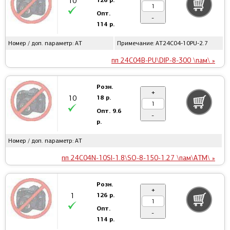
10
Опт.
-
114 р.
Номер / доп. параметр: AT
Примечание: AT24C04-10PU-2.7
пп 24C04B-PU\DIP-8-300 \пам\ »
Розн.
+
18 р.
10
Опт.
9.6
-
р.
Номер / доп. параметр: AT
пп 24C04N-10SI-1.8\SO-8-150-1.27 \пам\ATM\ »
Розн.
+
126 р.
1
Опт.
-
114 р.