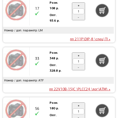
Розн.
+
108 р.
17
Опт.
-
93.6 р.
Номер / доп. параметр: LM
пп 211P\DIP-8 \спец\TI »
Розн.
+
348 р.
33
Опт.
-
328.8 р.
Номер / доп. параметр: ATF
пп 22V10B-15JC \PLCC24 \лог\ATM\ »
Розн.
+
180 р.
56
Опт.
-