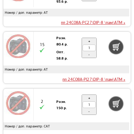
93.6 р.
Номер / доп. параметр: AT
пп 24C08A-PC27\DIP-8 \пам\ATM »
Розн.
+
80.4 р.
15
Опт.
-
58.8 р.
Номер / доп. параметр: AT
пп 24C08A-PI27\DIP-8 \пам\ATM »
+
2
Розн.
150 р.
-
Номер / доп. параметр: CAT