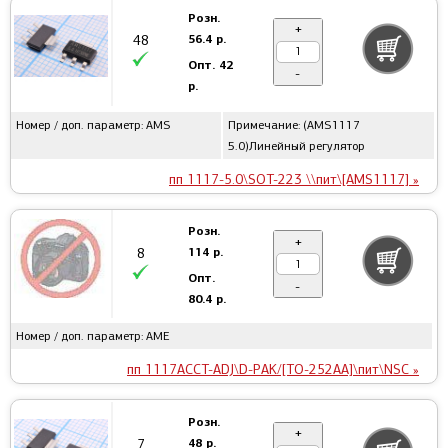
Розн.
+
56.4 р.
48
Опт.
42
-
р.
Номер / доп. параметр: AMS
Примечание: (AMS1117
5.0)Линейный регулятор
пп 1117-5.0\SOT-223 \\пит\[AMS1117] »
Розн.
+
114 р.
8
Опт.
-
80.4 р.
Номер / доп. параметр: AME
пп 1117ACCT-ADJ\D-PAK/[TO-252AA]\пит\NSC »
Розн.
+
48 р.
7