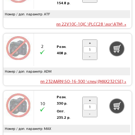
154.8 р.
Номер / доп. параметр: ATF
пп 22V10C-10JC \PLCC28 \лог\ATM\ »
+
2
Розн.
408 р.
-
Номер / доп. параметр: ADM
пп 232AARN\SO-16-300 \спец\[MAX232CSE] »
Розн.
+
330 р.
10
Опт.
-
235.2 р.
Номер / доп. параметр: MAX