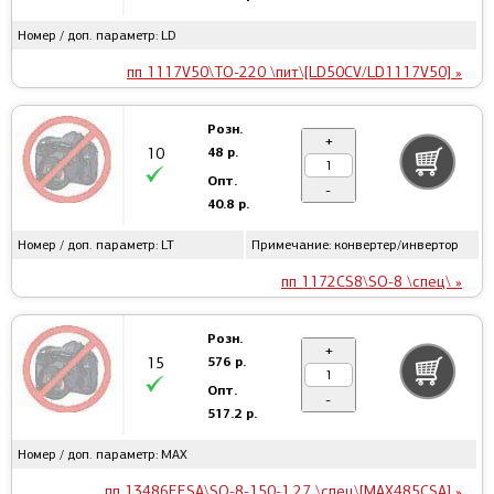
Номер / доп. параметр: LD
пп 1117V50\TO-220 \пит\[LD50CV/LD1117V50] »
Розн.
+
48 р.
10
Опт.
-
40.8 р.
Номер / доп. параметр: LT
Примечание: конвертер/инвертор
пп 1172CS8\SO-8 \спец\ »
Розн.
+
576 р.
15
Опт.
-
517.2 р.
Номер / доп. параметр: MAX
пп 13486EESA\SO-8-150-1.27 \спец\[MAX485CSA] »