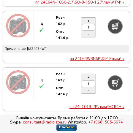
пп 24C64N-10SC-2.7\SO-8-150-1.27\пам\ATM\ »
Розн.
+
162 р.
4
Опт.
-
141.6 р.
Примечание: [M24C64WP]
пп 24C64WBN6P\DIP-8\пам\ »
Розн.
+
162 р.
4
Опт.
-
147.6 р.
пп 24LC01B-I/P\ пам\MCRCH »
Онлайн консультанты. Время работы с 11:00 до 17:00
Розн.
Skype:
consultant@radioizba.ru
WhatsApp:
+7 (968) 563-5674
+
234 р.
4