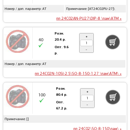
Номер / доп. параметр: AT
Примечание: [AT24C02PU-27]\
пп 24C02AN-PU27\DIP-8 \пам\ATM »
Розн.
+
20.4 р.
40
Опт.
9.6
-
р.
Номер / доп. параметр: AT
пп 24C02N-10SI-2.5\SO-8-150-1.27 \пам\ATM\ »
Розн.
+
80.4 р.
100
Опт.
-
67.2 р.
Примечание: []
пп 24C02\SO-8-150\пам\ »