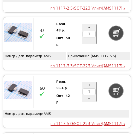
пп 1117-2.5\SOT-223 \\пит\[AMS1117] »
Розн.
+
48 р.
33
Опт.
30
-
р.
Номер / доп. параметр: AMS
Примечание: (AMS 1117-3.3)
пп 1117-3.3\SOT-223 \\пит\[AMS1117] »
Розн.
+
56.4 р.
60
Опт.
42
-
р.
Номер / доп. параметр: AMS
пп 1117-5.0\SOT-223 \\пит\[AMS1117] »