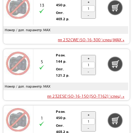
+
450 р.
13
Опт.
-
403.2 р.
Номер / доп. параметр: MAX
пп 232CWE\SO-16-300 \спец\MAX »
Розн.
+
144 р.
5
Опт.
-
121.2 р.
Номер / доп. параметр: MAX
пп 232ESE\SO-16-150 [SO-T162] \спец\ »
Розн.
+
450 р.
1
Опт.
-
403.2 р.