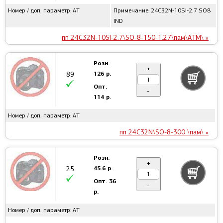
Номер / доп. параметр: AT
Примечание: 24C32N-10SI-2.7 SO8
IND
пп 24C32N-10SI-2.7\SO-8-150-1.27\пам\ATM\ »
Розн.
+
126 р.
89
Опт.
-
114 р.
Номер / доп. параметр: AT
пп 24C32N\SO-8-300 \пам\ »
Розн.
+
45.6 р.
25
Опт.
36
-
р.
Номер / доп. параметр: AT