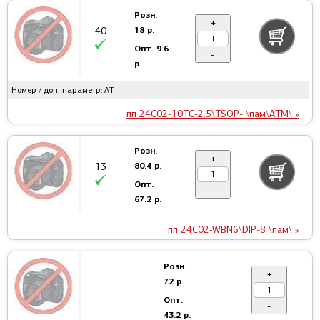
Розн.
+
18 р.
40
Опт.
9.6
-
р.
Номер / доп. параметр: AT
пп 24C02-10TC-2.5\TSOP- \пам\ATM\ »
Розн.
+
80.4 р.
13
Опт.
-
67.2 р.
пп 24C02-WBN6\DIP-8 \пам\ »
Розн.
+
72 р.
Опт.
-
43.2 р.