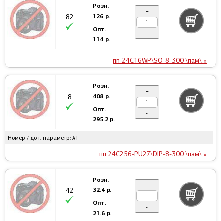
Розн.
+
126 р.
82
Опт.
-
114 р.
пп 24C16WP\SO-8-300 \пам\ »
Розн.
+
408 р.
8
Опт.
-
295.2 р.
Номер / доп. параметр: AT
пп 24C256-PU27\DIP-8-300 \пам\ »
Розн.
+
32.4 р.
42
Опт.
-
21.6 р.