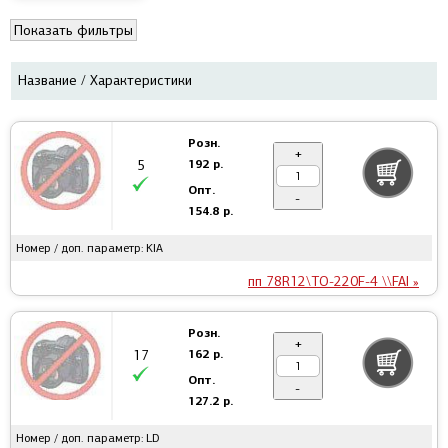
Показать фильтры
Название / Характеристики
Розн.
+
192 р.
5
Опт.
-
154.8 р.
Номер / доп. параметр: KIA
пп 78R12\TO-220F-4 \\FAI »
Розн.
+
162 р.
17
Опт.
-
127.2 р.
Номер / доп. параметр: LD