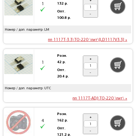
+
132 р.
1
Опт.
-
100.8 р.
Номер / доп. параметр: LM
пп 1117T-3.3\TO-220 \пит\[LD1117V3.3] »
Розн.
+
42 р.
1
Опт.
-
20.4 р.
Номер / доп. параметр: UTC
пп 1117T-ADJ\TO-220 \пит\ »
Розн.
+
162 р.
4
Опт.
-
121.2 р.