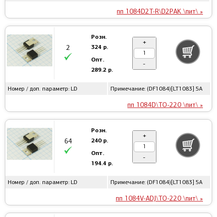
пп 1084D2T-R\D2PAK \пит\ »
Розн.
+
324 р.
2
Опт.
-
289.2 р.
Номер / доп. параметр: LD
Примечание: (DF1084)[LT1083] 5А
пп 1084D\TO-220 \пит\ »
Розн.
+
240 р.
64
Опт.
-
194.4 р.
Номер / доп. параметр: LD
Примечание: (DF1084)[LT1083] 5А
пп 1084V-ADJ\TO-220 \пит\ »