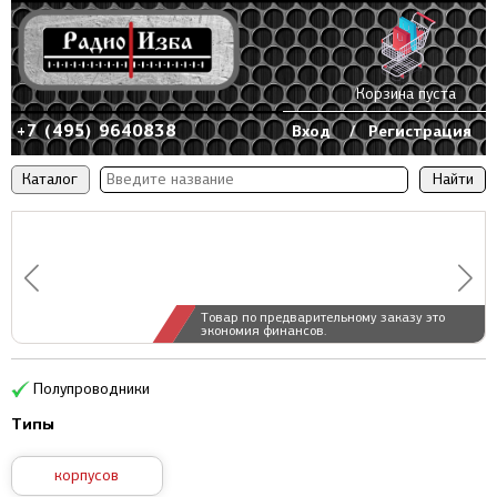
Корзина пуста
+7 (495) 9640838
Вход
/
Регистрация
Каталог
Товар по предварительному заказу это
экономия финансов.
Полупроводники
Типы
корпусов