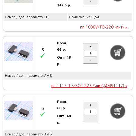
-
147.6 р.
Номер / доп. параметр: LD
Примечание: 1,5А
пп 1086V\TO-220 \пит\ »
Розн.
+
66 р.
3
Опт.
48
-
р.
Номер / доп. параметр: AMS
пп 1117-1.5\SOT-223 \\пит\[AMS1117] »
Розн.
+
66 р.
3
Опт.
48
-
р.
Номер / доп. параметр: AMS