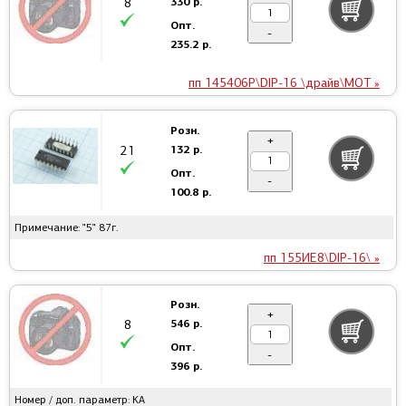
330 р.
8
Опт.
-
235.2 р.
пп 145406P\DIP-16 \драйв\MOT »
Розн.
+
132 р.
21
Опт.
-
100.8 р.
Примечание: "5" 87г.
пп 155ИЕ8\DIP-16\ »
Розн.
+
546 р.
8
Опт.
-
396 р.
Номер / доп. параметр: KA