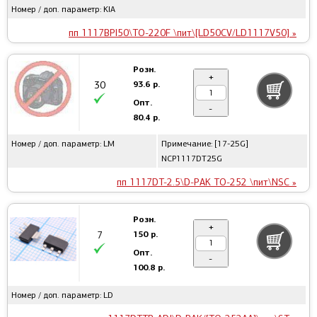
Номер / доп. параметр: KIA
пп 1117BPI50\TO-220F \пит\[LD50CV/LD1117V50] »
Розн.
+
93.6 р.
30
Опт.
-
80.4 р.
Номер / доп. параметр: LM
Примечание: [17-25G]
NCP1117DT25G
пп 1117DT-2.5\D-PAK TO-252 \пит\NSC »
Розн.
+
150 р.
7
Опт.
-
100.8 р.
Номер / доп. параметр: LD