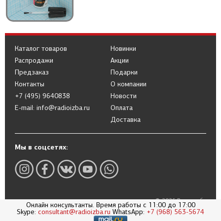
Каталог товаров
Новинки
Распродажи
Акции
Предзаказ
Подарки
Контакты
О компании
+7 (495) 9640838
Новости
E-mail: info@radioizba.ru
Оплата
Доставка
Мы в соцсетях:
© 2026 Радиоизба
Онлайн консультанты. Время работы с 11:00 до 17:00
Skype:
consultant@radioizba.ru
WhatsApp:
+7 (968) 563-5674
Политика в отношении обработки
персональных данных