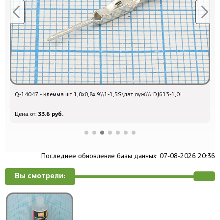
Q-14047 - клемма шт 1,0x0,8x 9\\1-1,5S\лат луж\\\[DJ613-1,0]
Q
33.6 руб.
Цена от:
Ц
Последнее обновление базы данных: 07-08-2026 20:36
Вы смотрели: