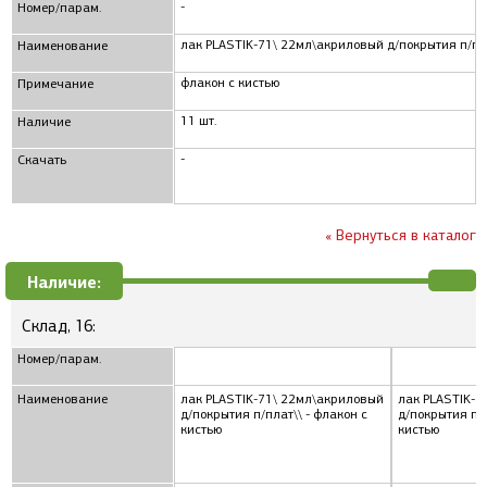
-
Номер/парам.
лак PLASTIK-71\ 22мл\акриловый д/покрытия п/пл
Наименование
флакон с кистью
Примечание
11 шт.
Наличие
-
Скачать
« Вернуться в каталог
Наличие:
Склад, 16:
Номер/парам.
Наименование
лак PLASTIK-71\ 22мл\акриловый
лак PLASTIK-7
д/покрытия п/плат\\ - флакон с
д/покрытия п/п
кистью
кистью