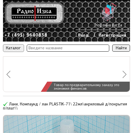
Корзина пуста
+7 (495) 9640838
Вход
/
Регистрация
Каталог
Товар по предварительному заказу это
экономия финансов.
Лаки, Компаунд / лак PLASTIK-71\ 22мл\акриловый д/покрытия
п/плат\\