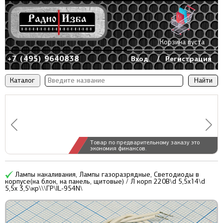
Корзина пуста
+7 (495) 9640838
Вход
/
Регистрация
Каталог
Товар по предварительному заказу это
экономия финансов.
Лампы накаливания, Лампы газоразрядные, Светодиоды в
корпусе(на блок, на панель, щитовые) / Л корп 220В\d 5,5x14\d
5,5x 3,5\кр\\\ГР\IL-954N\