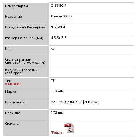
Q-5680 R
Номер/парам.
Л корп 220В
Название
d 5,5x14
Посадочный Размер(мм)
d 5,5x 3,5
Размер на панели(мм)
кр
Цвет
Сила света или
Световой поток(мкд/лм)
Видимый телесный
угол(град)
ГР
Тип
описание
IL-954N
Марка
мА\нм\кр\пл\Ne 2L [N-835W]
Примечание
172 шт.
Наличие
Скачать
Файлы