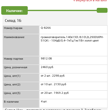
« Вернуться в каталог
Наличие:
Склад, 16:
Q-8266
Номер/парам.
Наименование
громкоговоритель 140x130\ 8\10\2L2900\KPH-
51GK\ - 104дБ/0,4~7кГц/1м/1Вт золот цвет
9812.08
Номер партии
2460 руб.
Цена, розничная
от 2 шт.: 2298 руб.
Цена, опт(1)
от 10 шт.: 2130 руб
Цена, опт(2)
от 20 шт.: 1969.2 руб
Цена, опт(3)
4 шт.
В наличии