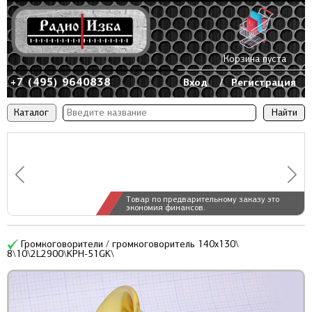
Корзина пуста
+7 (495) 9640838
Вход
/
Регистрация
Каталог
Товар по предварительному заказу это
экономия финансов.
Громкоговорители / громкоговоритель 140x130\
8\10\2L2900\KPH-51GK\