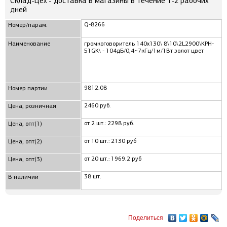
Склад-Цех - доставка в магазины в течение 1-2 рабочих
дней
Q-8266
Номер/парам.
Наименование
громкоговоритель 140x130\ 8\10\2L2900\KPH-
51GK\ - 104дБ/0,4~7кГц/1м/1Вт золот цвет
9812.08
Номер партии
2460 руб.
Цена, розничная
от 2 шт.: 2298 руб.
Цена, опт(1)
от 10 шт.: 2130 руб
Цена, опт(2)
от 20 шт.: 1969.2 руб
Цена, опт(3)
38 шт.
В наличии
Поделиться