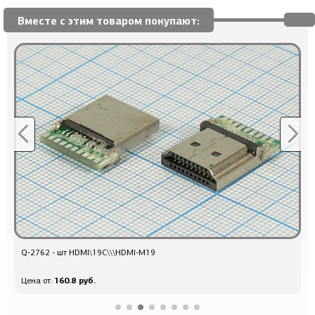
Вместе с этим товаром покупают:
Q-2762 - шт HDMI\19C\\\HDMI-M19
Q
160.8 руб.
Цена от:
Ц